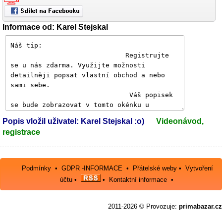
Informace od: Karel Stejskal
Popis vložil uživatel: Karel Stejskal :o)
Videonávod,
registrace
Podmínky
•
GDPR -INFORMACE
•
Přátelské weby
•
Vytvoření
účtu
•
•
Kontaktní informace
•
2011-2026 © Provozuje:
primabazar.cz