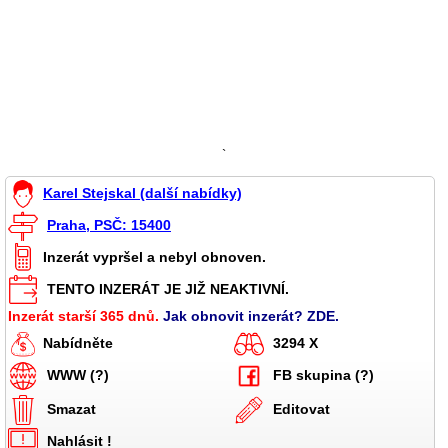
`
Karel Stejskal (další nabídky)
Praha, PSČ: 15400
Inzerát vypršel a nebyl obnoven.
TENTO INZERÁT JE JIŽ NEAKTIVNÍ.
Inzerát starší 365 dnů.
Jak obnovit inzerát? ZDE.
Nabídněte
3294 X
WWW (?)
FB skupina (?)
Smazat
Editovat
Nahlásit !