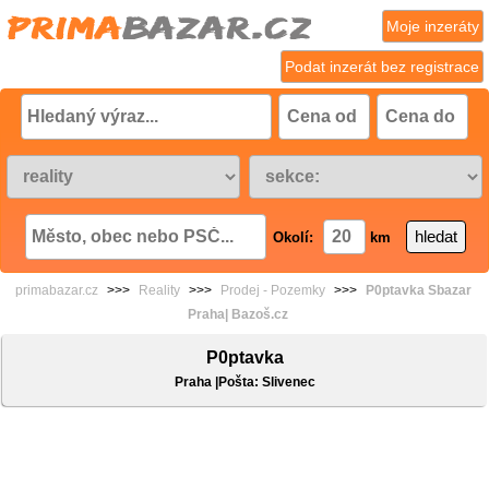
Moje inzeráty
Podat inzerát bez registrace
Okolí:
km
primabazar.cz
>>>
Reality
>>>
Prodej - Pozemky
>>>
P0ptavka Sbazar
Praha| Bazoš.cz
P0ptavka
Praha |Pošta: Slivenec