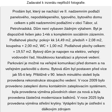
Zadavatel k inzerátu nepřiložil fotografie.
Prodám byt, který se nachází ve II. nadzemním podlaží
panelového, nepodsklepeného, typového, bytového domu
celkem s pěti nadzemními podlažími v obci Tábor, ul.
Petrohradská. Dům není vybaven žádným výtahem. Byt je
dispozičně řešen jako 1+kk s kompletním sociálním zázemím.
Podlahové plochy: pokoj+ kk 14,49 m2, předsíň + 2,08 m2,
koupelna + 2,00 m2, WC + 1,00 m2. Podlahové plochy celkem:
= 19,57 m2. Bytový dům je napojen na elektro, veřejný
vodovodní řad, hloubkovou kanalizaci a plynové vedení.
Parkování je možné na veřejné komunikaci před domem a na
veřejném parkovišti u domu. Bytová dům byl postaven před více
jak 55-ti lety. Přibližně v 90. letech minulého století byla
provedena rekonstrukce stoupacího vedení. V roce 2009 bylo
provedeno zateplení domu kontaktním zateplovacím systémem,
byla provedena výměna původních oken za nová a byla
provedena částečná modernizace balkónů. V roce 2025 byla
provedena výměna střešní krytiny. Vytápění bytu je ústřední s
dálkovým zdrojem