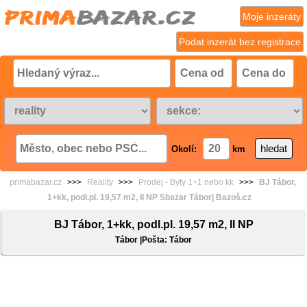
Moje inzeráty
Podat inzerát bez registrace
Okolí:
km
primabazar.cz
>>>
Reality
>>>
Prodej - Byty 1+1 nebo kk
>>>
BJ Tábor,
1+kk, podl.pl. 19,57 m2, II NP Sbazar Tábor| Bazoš.cz
BJ Tábor, 1+kk, podl.pl. 19,57 m2, II NP
Tábor |Pošta: Tábor