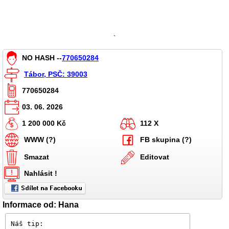
`
NO HASH --
770650284
Tábor, PSČ: 39003
770650284
03. 06. 2026
1 200 000 Kč
112 X
WWW (?)
FB skupina (?)
Smazat
Editovat
Nahlásit !
Informace od: Hana