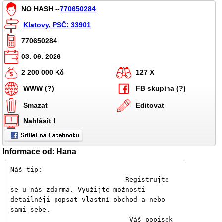
NO HASH --
770650284
Klatovy, PSČ: 33901
770650284
03. 06. 2026
2 200 000 Kč
127 X
WWW (?)
FB skupina (?)
Smazat
Editovat
Nahlásit !
Informace od: Hana