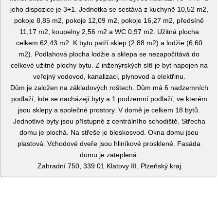
jeho dispozice je 3+1. Jednotka se sestává z kuchyně 10,52 m2,
pokoje 8,85 m2, pokoje 12,09 m2, pokoje 16,27 m2, předsíně
11,17 m2, koupelny 2,56 m2 a WC 0,97 m2. Užitná plocha
celkem 62,43 m2. K bytu patří sklep (2,88 m2) a lodžie (6,60
m2). Podlahová plocha lodžie a sklepa se nezapočítává do
celkové užitné plochy bytu. Z inženýrských sítí je byt napojen na
veřejný vodovod, kanalizaci, plynovod a elektřinu.
Dům je založen na základových roštech. Dům má 6 nadzemních
podlaží, kde se nacházejí byty a 1 podzemní podlaží, ve kterém
jsou sklepy a společné prostory. V domě je celkem 18 bytů.
Jednotlivé byty jsou přístupné z centrálního schodiště. Střecha
domu je plochá. Na střeše je bleskosvod. Okna domu jsou
plastová. Vchodové dveře jsou hliníkové prosklené. Fasáda
domu je zateplená.
Zahradní 750, 339 01 Klatovy III, Plzeňský kraj