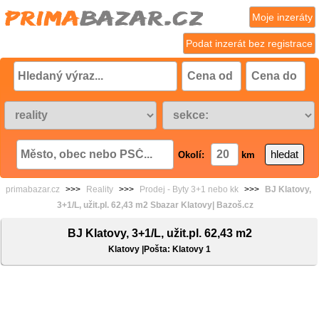
Moje inzeráty
Podat inzerát bez registrace
Okolí:
km
primabazar.cz
>>>
Reality
>>>
Prodej - Byty 3+1 nebo kk
>>>
BJ Klatovy,
3+1/L, užit.pl. 62,43 m2 Sbazar Klatovy| Bazoš.cz
BJ Klatovy, 3+1/L, užit.pl. 62,43 m2
Klatovy |Pošta: Klatovy 1