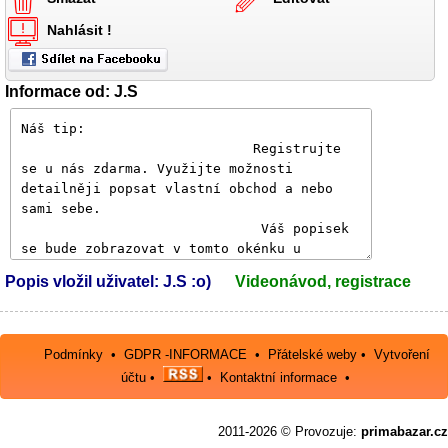
Nahlásit !
Informace od: J.S
Popis vložil uživatel: J.S :o)
Videonávod, registrace
Podmínky
•
GDPR -INFORMACE
•
Přátelské weby
•
Vytvoření
účtu
•
•
Kontaktní informace
•
2011-2026 © Provozuje:
primabazar.cz