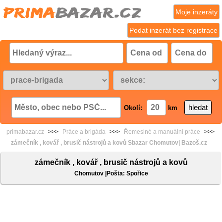
Moje inzeráty
Podat inzerát bez registrace
Okolí:
km
primabazar.cz
>>>
Práce a brigáda
>>>
Řemeslné a manuální práce
>>>
zámečník , kovář , brusič nástrojů a kovů Sbazar Chomutov| Bazoš.cz
zámečník , kovář , brusič nástrojů a kovů
Chomutov |Pošta: Spořice