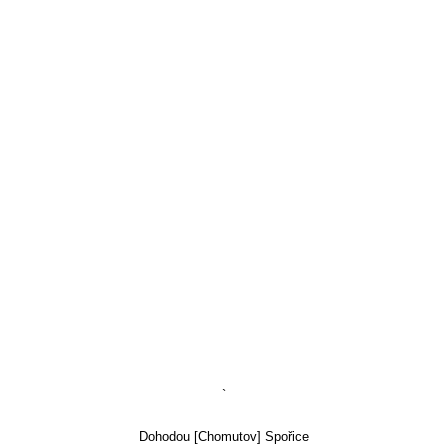
`
Dohodou [Chomutov] Spořice