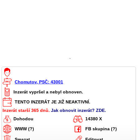
`
Chomutov, PSČ: 43001
Inzerát vypršel a nebyl obnoven.
TENTO INZERÁT JE JIŽ NEAKTIVNÍ.
Inzerát starší 365 dnů.
Jak obnovit inzerát? ZDE.
Dohodou
14380 X
WWW (?)
FB skupina (?)
Smazat
Editovat