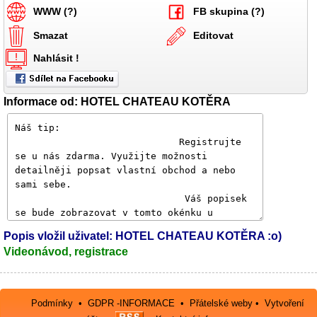
WWW (?)
FB skupina (?)
Smazat
Editovat
Nahlásit !
Informace od: HOTEL CHATEAU KOTĚRA
Popis vložil uživatel: HOTEL CHATEAU KOTĚRA :o)
Videonávod, registrace
Podmínky
•
GDPR -INFORMACE
•
Přátelské weby
•
Vytvoření