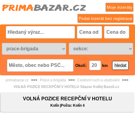
Moje inzeráty
Podat inzerát bez registrace
Okolí:
km
primabazar.cz
>>>
Práce a brigáda
>>>
Cestovní ruch a ubytování
>>>
VOLNÁ POZICE RECEPČNÍ V HOTELU Sbazar Kolín| Bazoš.cz
VOLNÁ POZICE RECEPČNÍ V HOTELU
Kolín |Pošta: Kolín 4