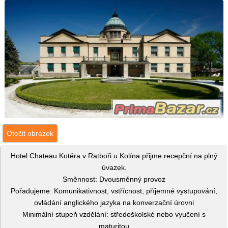
Otočit obrázek
Hotel Chateau Kotěra v Ratboři u Kolína přijme recepční na plný
úvazek.
Směnnost: Dvousměnný provoz
Pořadujeme: Komunikativnost, vstřícnost, příjemné vystupování,
ovládání anglického jazyka na konverzační úrovni
Minimální stupeň vzdělání: středoškolské nebo vyučení s
maturitou