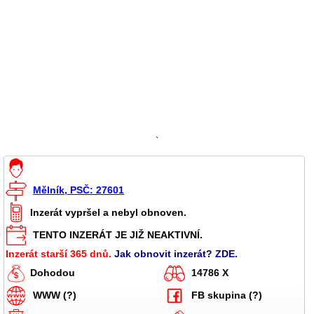
`
Mělník, PSČ: 27601
Inzerát vypršel a nebyl obnoven.
TENTO INZERÁT JE JIŽ NEAKTIVNÍ.
Inzerát starší 365 dnů.
Jak obnovit inzerát? ZDE.
Dohodou
14786 X
WWW (?)
FB skupina (?)