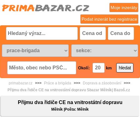
Moje inzeráty
Podat inzerát bez registrace
Okolí:
km
primabazar.cz
>>>
Práce a brigáda
>>>
Doprava a zásobování
>>>
Přijmu dva řidiče CE na vnitrostátní dopravu Sbazar Mělník| Bazoš.cz
Přijmu dva řidiče CE na vnitrostátní dopravu
Mělník |Pošta: Mělník