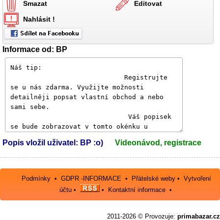
Smazat
Editovat
Nahlásit !
Informace od: BP
Popis vložil uživatel: BP :o)
Videonávod, registrace
Podmínky
•
GDPR -INFORMACE
•
Přátelské weby
•
Vytvoření
účtu
•
•
Kontaktní informace
•
2011-2026 © Provozuje:
primabazar.cz