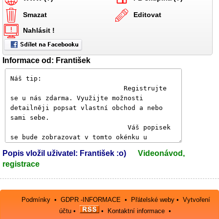
Smazat
Editovat
Nahlásit !
Informace od: František
Popis vložil uživatel: František :o)
Videonávod,
registrace
Podmínky
•
GDPR -INFORMACE
•
Přátelské weby
•
Vytvoření
účtu
•
•
Kontaktní informace
•