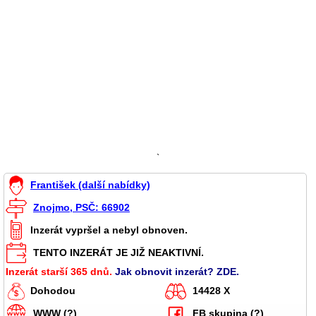
`
František (další nabídky)
Znojmo, PSČ: 66902
Inzerát vypršel a nebyl obnoven.
TENTO INZERÁT JE JIŽ NEAKTIVNÍ.
Inzerát starší 365 dnů.
Jak obnovit inzerát? ZDE.
Dohodou
14428 X
WWW (?)
FB skupina (?)