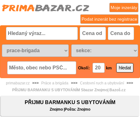
Moje inzeráty
Podat inzerát bez registrace
Okolí:
km
primabazar.cz
>>>
Práce a brigáda
>>>
Cestovní ruch a ubytování
>>>
PŘIJMU BARMANKU S UBYTOVÁNÍM Sbazar Znojmo| Bazoš.cz
PŘIJMU BARMANKU S UBYTOVÁNÍM
Znojmo |Pošta: Znojmo