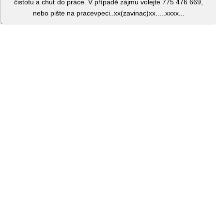
čistotu a chuť do práce. V případě zájmu volejte 775 476 669,
nebo pište na pracevpeci..xx(zavinac)xx.....xxxx...