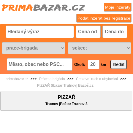
Moje inzeráty
Podat inzerát bez registrace
Okolí:
km
primabazar.cz
>>>
Práce a brigáda
>>>
Cestovní ruch a ubytování
>>>
PIZZAŘ Sbazar Trutnov| Bazoš.cz
PIZZAŘ
Trutnov |Pošta: Trutnov 3