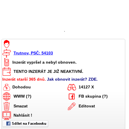
`
Trutnov, PSČ: 54103
Inzerát vypršel a nebyl obnoven.
TENTO INZERÁT JE JIŽ NEAKTIVNÍ.
Inzerát starší 365 dnů.
Jak obnovit inzerát? ZDE.
Dohodou
14127 X
WWW (?)
FB skupina (?)
Smazat
Editovat
Nahlásit !