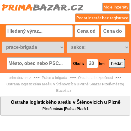
Moje inzeráty
Podat inzerát bez registrace
Okolí:
km
primabazar.cz
>>>
Práce a brigáda
>>>
Ostraha a bezpečnost
>>>
Ostraha logistického areálu v Štěnovicích u Plzně Sbazar Plzeň-město|
Bazoš.cz
Ostraha logistického areálu v Štěnovicích u Plzně
Plzeň-město |Pošta: Plzeň 1