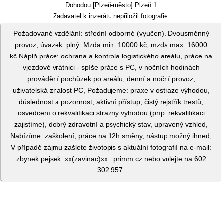
Dohodou [Plzeň-město] Plzeň 1
Zadavatel k inzerátu nepřiložil fotografie.
Požadované vzdělání: střední odborné (vyučen). Dvousměnný
provoz, úvazek: plný. Mzda min. 10000 kč, mzda max. 16000
kč.Náplň práce: ochrana a kontrola logistického areálu, práce na
vjezdové vrátnici - spíše práce s PC, v nočních hodinách
provádění pochůzek po areálu, denní a noční provoz,
uživatelská znalost PC, Požadujeme: praxe v ostraze výhodou,
důslednost a pozornost, aktivní přístup, čistý rejstřík trestů,
osvědčení o rekvalifikaci strážný výhodou (příp. rekvalifikaci
zajistíme), dobrý zdravotní a psychický stav, upravený vzhled,
Nabízíme: zaškolení, práce na 12h směny, nástup možný ihned,
V případě zájmu zašlete životopis s aktuální fotografií na e-mail:
zbynek.pejsek..xx(zavinac)xx...primm.cz nebo volejte na 602
302 957.