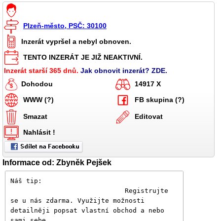
Plzeň-město, PSČ: 30100
Inzerát vypršel a nebyl obnoven.
TENTO INZERÁT JE JIŽ NEAKTIVNÍ.
Inzerát starší 365 dnů.
Jak obnovit inzerát? ZDE.
Dohodou
14917 X
WWW (?)
FB skupina (?)
Smazat
Editovat
Nahlásit !
Informace od: Zbyněk Pejšek