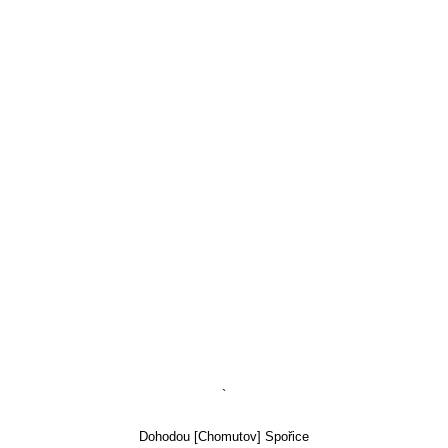
`
Dohodou [Chomutov] Spořice