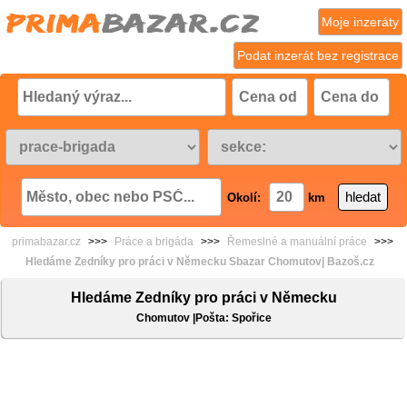
Moje inzeráty
Podat inzerát bez registrace
Okolí:
km
primabazar.cz
>>>
Práce a brigáda
>>>
Řemeslné a manuální práce
>>>
Hledáme Zedníky pro práci v Německu Sbazar Chomutov| Bazoš.cz
Hledáme Zedníky pro práci v Německu
Chomutov |Pošta: Spořice