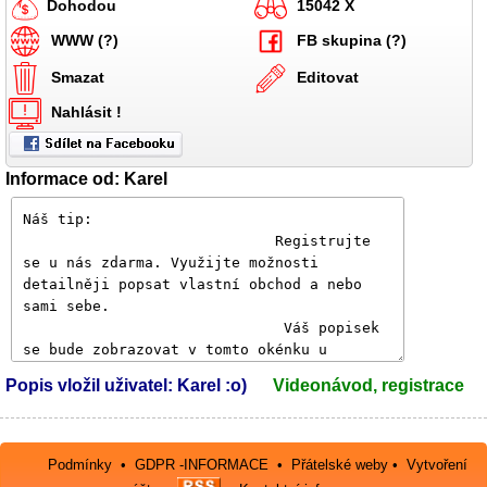
Dohodou
15042 X
WWW (?)
FB skupina (?)
Smazat
Editovat
Nahlásit !
Informace od: Karel
Popis vložil uživatel: Karel :o)
Videonávod, registrace
Podmínky
•
GDPR -INFORMACE
•
Přátelské weby
•
Vytvoření