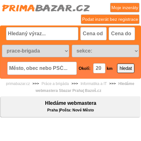
Moje inzeráty
Podat inzerát bez registrace
Okolí:
km
primabazar.cz
>>>
Práce a brigáda
>>>
Informatika a IT
>>>
Hledáme
webmastera Sbazar Praha| Bazoš.cz
Hledáme webmastera
Praha |Pošta: Nové Město