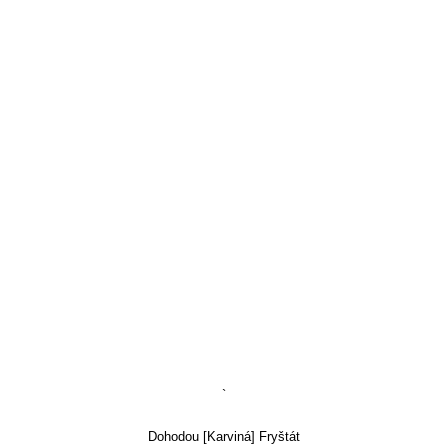
`
Dohodou [Karviná] Fryštát