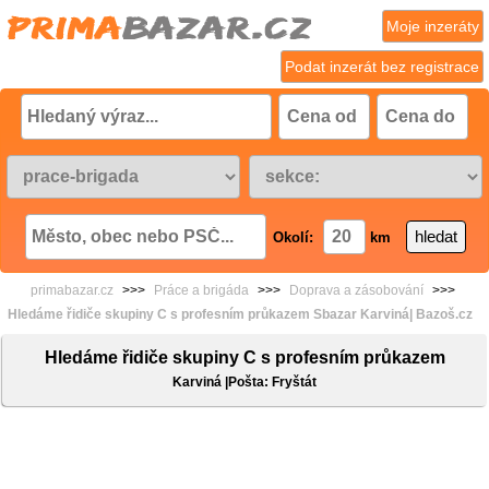
Moje inzeráty
Podat inzerát bez registrace
Okolí:
km
primabazar.cz
>>>
Práce a brigáda
>>>
Doprava a zásobování
>>>
Hledáme řidiče skupiny C s profesním průkazem Sbazar Karviná| Bazoš.cz
Hledáme řidiče skupiny C s profesním průkazem
Karviná |Pošta: Fryštát