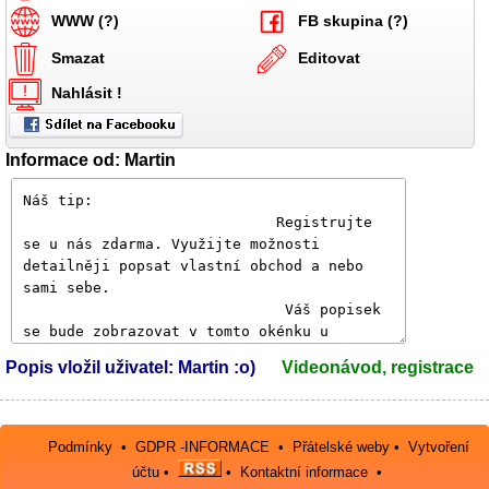
WWW (?)
FB skupina (?)
Smazat
Editovat
Nahlásit !
Informace od: Martin
Popis vložil uživatel: Martin :o)
Videonávod, registrace
Podmínky
•
GDPR -INFORMACE
•
Přátelské weby
•
Vytvoření
účtu
•
•
Kontaktní informace
•