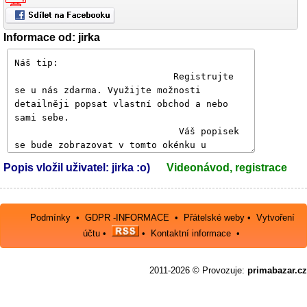
Informace od: jirka
Popis vložil uživatel: jirka :o)
Videonávod, registrace
Podmínky
•
GDPR -INFORMACE
•
Přátelské weby
•
Vytvoření
účtu
•
•
Kontaktní informace
•
2011-2026 © Provozuje:
primabazar.cz