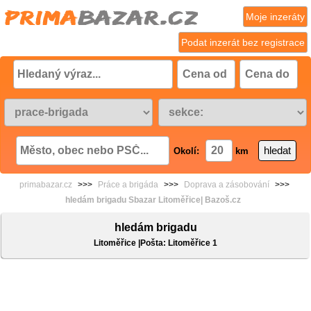
Moje inzeráty
Podat inzerát bez registrace
Okolí:
km
primabazar.cz
>>>
Práce a brigáda
>>>
Doprava a zásobování
>>>
hledám brigadu Sbazar Litoměřice| Bazoš.cz
hledám brigadu
Litoměřice |Pošta: Litoměřice 1