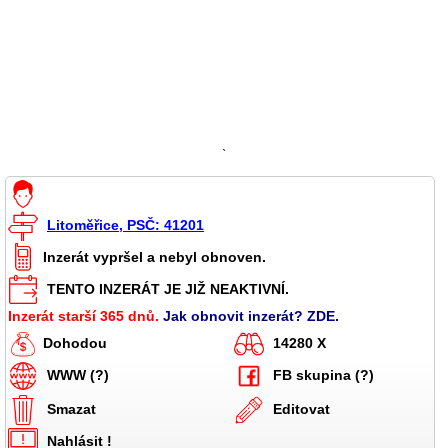
`
Litoměřice, PSČ: 41201
Inzerát vypršel a nebyl obnoven.
TENTO INZERÁT JE JIŽ NEAKTIVNÍ.
Inzerát starší 365 dnů.
Jak obnovit inzerát? ZDE.
Dohodou
14280 X
WWW (?)
FB skupina (?)
Smazat
Editovat
Nahlásit !