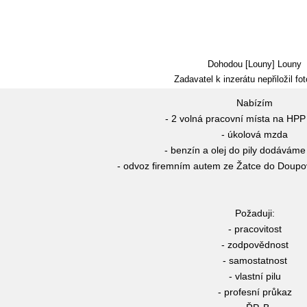
Dohodou [Louny] Louny
Zadavatel k inzerátu nepřiložil fot
Nabízím
- 2 volná pracovní místa na HP
- úkolová mzda
- benzín a olej do pily dodávám
- odvoz firemním autem ze Žatce do Doupo
Požaduji:
- pracovitost
- zodpovědnost
- samostatnost
- vlastní pilu
- profesní průkaz