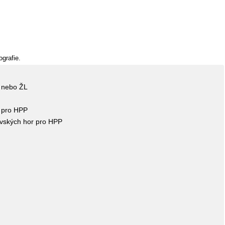
ografie.
P nebo ŽL
e pro HPP
vských hor pro HPP