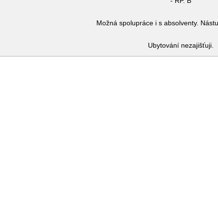
- ŘP. B
Možná spolupráce i s absolventy. Nást
Ubytování nezajišťuji.