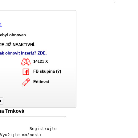
`
1
nebyl obnoven.
E JIŽ NEAKTIVNÍ.
ak obnovit inzerát? ZDE.
14121 X
FB skupina (?)
Editovat
na Trnková