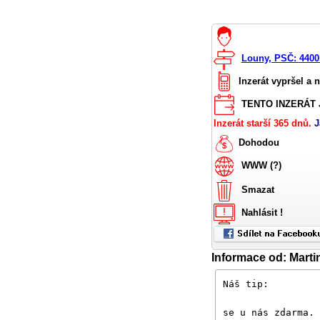
Louny, PSČ: 4400
Inzerát vypršel a 
TENTO INZERÁT J
Inzerát starší 365 dnů.
J
Dohodou
WWW (?)
Smazat
Nahlásit !
Informace od: Marti