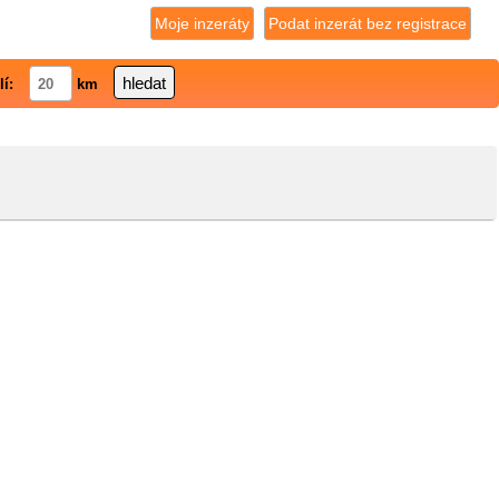
Moje inzeráty
Podat inzerát bez registrace
lí:
km