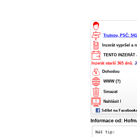
Trutnov, PSČ: 54
Inzerát vypršel a 
TENTO INZERÁT J
Inzerát starší 365 dnů.
J
Dohodou
WWW (?)
Smazat
Nahlásit !
Informace od: Hofm