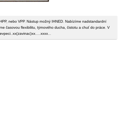
 HPP, nebo VPP. Nástup možný IHNED. Nabízíme nadstandardní
 časovou flexibilitu, týmového ducha, čistotu a chuť do práce. V
peci..xx(zavinac)xx.....xxxx...