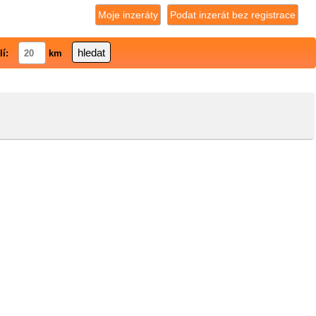
Moje inzeráty
Podat inzerát bez registrace
lí:
km