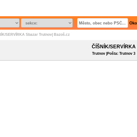
Oko
ÍK/SERVÍRKA Sbazar Trutnov| Bazoš.cz
ČÍŠNÍK/SERVÍRKA
Trutnov |Pošta: Trutnov 3