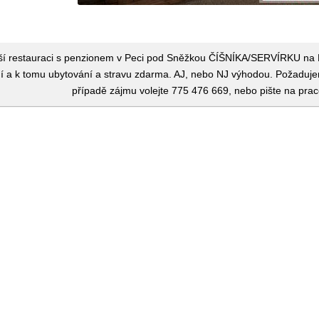
ší restauraci s penzionem v Peci pod Sněžkou ČÍŠNÍKA/SERVÍRKU na
 a k tomu ubytování a stravu zdarma. AJ, nebo NJ výhodou. Požadujeme
případě zájmu volejte 775 476 669, nebo pište na pracev