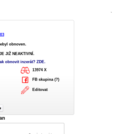
`
103
nebyl obnoven.
E JIŽ NEAKTIVNÍ.
ak obnovit inzerát? ZDE.
13974 X
FB skupina (?)
Editovat
an