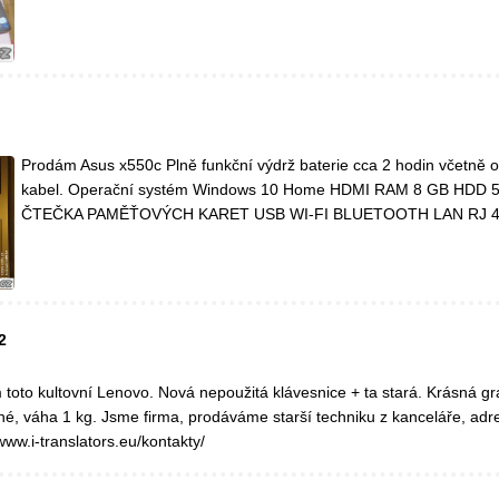
Prodám Asus x550c Plně funkční výdrž baterie cca 2 hodin včetně or
kabel. Operační systém Windows 10 Home HDMI RAM 8 GB HDD 
ČTEČKA PAMĚŤOVÝCH KARET USB WI-FI BLUETOOTH LAN RJ 
2
toto kultovní Lenovo. Nová nepoužitá klávesnice + ta stará. Krásná gra
é, váha 1 kg. Jsme firma, prodáváme starší techniku z kanceláře, adr
/www.i-translators.eu/kontakty/