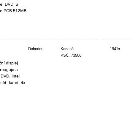
ie, DVD, u
Blue PCB 512MB
Dohodou
Karviná
1941x
PSČ: 73506
ní displej
 reaguje a
DVD, Intel
ěť. karet, 4x