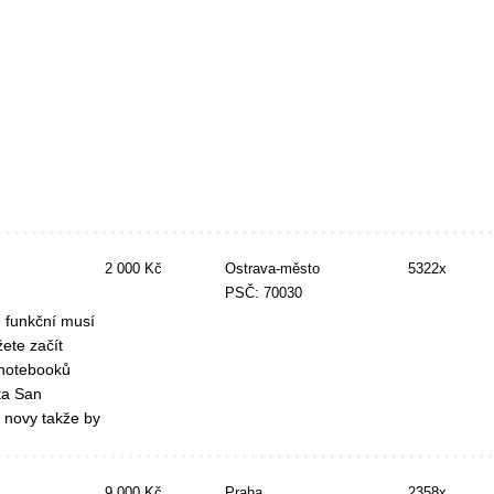
2 000 Kč
Ostrava-město
5322x
PSČ: 70030
ě funkční musí
žete začít
k notebooků
ta San
 novy takže by
9 000 Kč
Praha
2358x