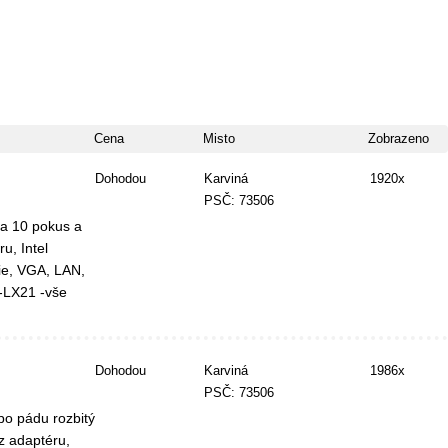
Cena
Misto
Zobrazeno
Dohodou
Karviná
1920x
PSČ: 73506
a 10 pokus a
u, Intel
ie, VGA, LAN,
-LX21 -vše
Dohodou
Karviná
1986x
PSČ: 73506
po pádu rozbitý
z adaptéru,