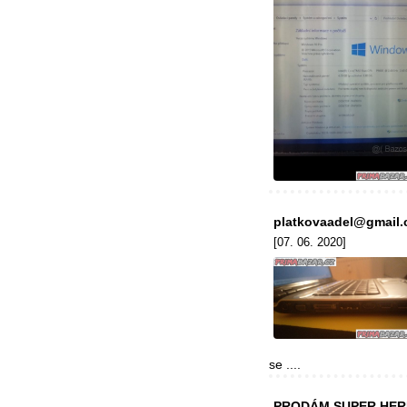
platkovaadel@gmail
[07. 06. 2020]
se ....
PRODÁM SUPER HERNÍ