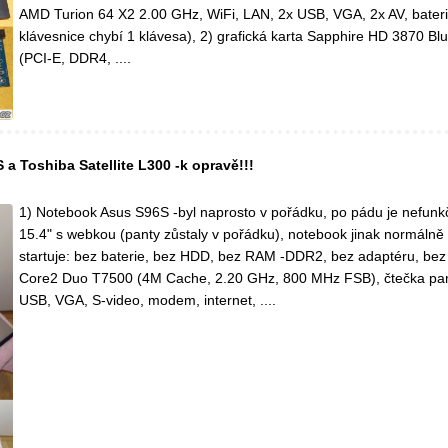
AMD Turion 64 X2 2.00 GHz, WiFi, LAN, 2x USB, VGA, 2x AV, bater
klávesnice chybí 1 klávesa), 2) grafická karta Sapphire HD 3870 
(PCI-E, DDR4, ....
a Toshiba Satellite L300 -k opravě!!!
1) Notebook Asus S96S -byl naprosto v pořádku, po pádu je nefunkč
15.4" s webkou (panty zůstaly v pořádku), notebook jinak normálně
startuje: bez baterie, bez HDD, bez RAM -DDR2, bez adaptéru, bez 
Core2 Duo T7500 (4M Cache, 2.20 GHz, 800 MHz FSB), čtečka pam
USB, VGA, S-video, modem, internet, ....