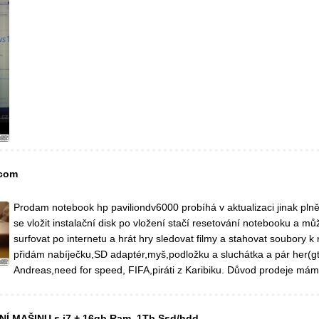
.com
Prodam notebook hp paviliondv6000 probíhá v aktualizaci jinak pln
se vložit instalační disk po vložení stačí resetování notebooku a mů
surfovat po internetu a hrát hry sledovat filmy a stahovat soubory 
přidám nabíječku,SD adaptér,myš,podložku a sluchátka a pár her(g
Andreas,need for speed, FIFA,piráti z Karibiku. Důvod prodeje mám
 MAŠINU s i7 + 16gb Ram, 1Tb Ssd/hdd