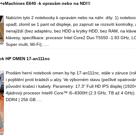
+eMachines E640 -k opravám nebo na ND!!!
Nabízím tyto 2 notebooky k opravám nebo na náhr. díly: 1) noteboo
upadl, zlomil se 1 pant od displeje, po zapnutí se rozsvítí kontrolky,
nenajíždí (bez adaptéru, bez HDD a krytky HDD, bez RAM, na kláves
klávesy, specifikace: procesor Intel Core2 Duo T5550 -1.83 GHz, 
Super multi, Wi-Fi), ....
ook HP OMEN 17-an111nc
Prodám herní notebook omen by hp 17-an111nc, stále v záruce (rok
i pojištění proti krádeži u alzy. Ve výborném stavu (pečlivě opatrov
původní krabici i kabely. Parametry: 17.3" Full HD IPS displej (1920
4jádrový procesor Intel® Core™ i5–8300H (2.3 GHz, TB až 4 GHz)
DDR4 | 256 GB ....