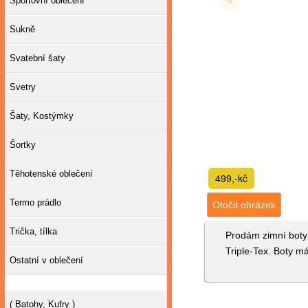
Sportovní oblečení
Sukně
Svatební šaty
Svetry
Šaty, Kostýmky
Šortky
Těhotenské oblečení
499,-kč
Termo prádlo
Otočit obrázek
Trička, tílka
Prodám zimní boty 
Triple-Tex. Boty m
Ostatní v oblečení
( Batohy, Kufry )