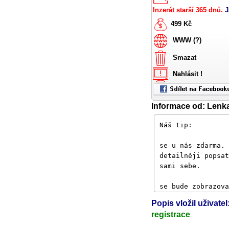
Inzerát starší 365 dnů.
J
499 Kč
WWW (?)
Smazat
Nahlásit !
Informace od: Lenk
Popis vložil uživatel
registrace