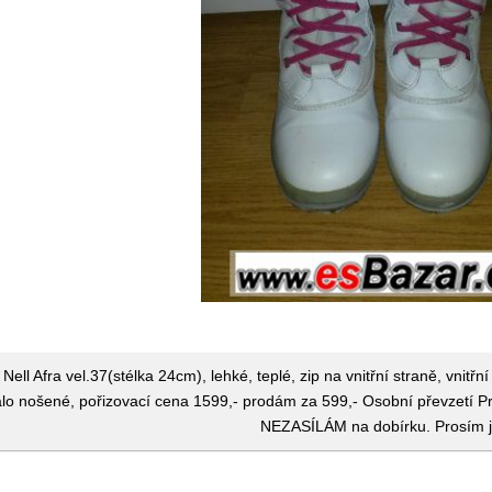
Nell Afra vel.37(stélka 24cm), lehké, teplé, zip na vnitřní straně, vni
álo nošené, pořizovací cena 1599,- prodám za 599,- Osobní převzetí Pr
NEZASÍLÁM na dobírku. Prosím j