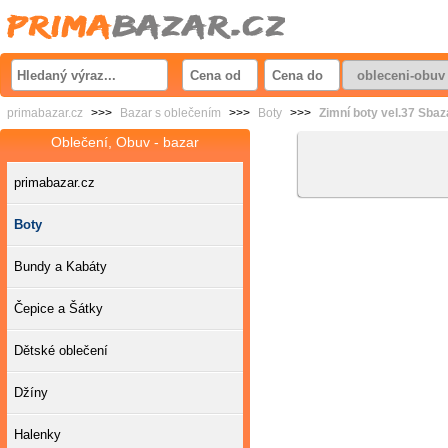
primabazar.cz
>>>
Bazar s oblečením
>>>
Boty
>>>
Zimní boty vel.37 Sbaz
Oblečení, Obuv - bazar
primabazar.cz
Boty
Bundy a Kabáty
Čepice a Šátky
Dětské oblečení
Džíny
Halenky