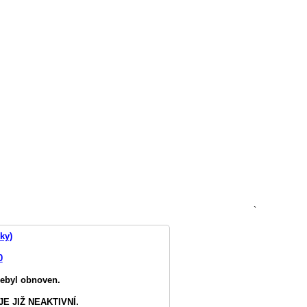
`
ky)
0
nebyl obnoven.
E JIŽ NEAKTIVNÍ.