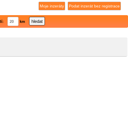
Moje inzeráty
Podat inzerát bez registrace
lí:
km