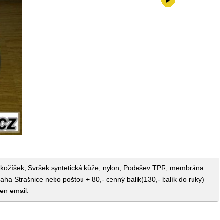
499,-kč
třní kožíšek, Svršek syntetická kůže, nylon, Podešev TPR, membrána
aha Strašnice nebo poštou + 80,- cenný balík(130,- balík do ruky)
en email.