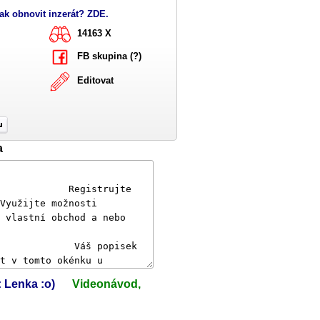
ak obnovit inzerát? ZDE.
14163 X
FB skupina (?)
Editovat
a
: Lenka :o)
Videonávod,