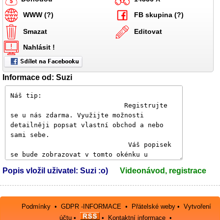
WWW (?)
FB skupina (?)
Smazat
Editovat
Nahlásit !
Informace od: Suzi
Popis vložil uživatel: Suzi :o)
Videonávod, registrace
Podmínky
•
GDPR -INFORMACE
•
Přátelské weby
•
Vytvoření
účtu
•
•
Kontaktní informace
•