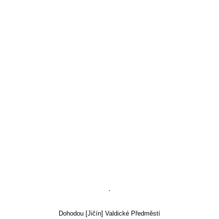
`
Dohodou [Jičín] Valdické Předměstí