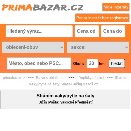
Moje inzeráty
Podat inzerát bez registrace
Okolí:
km
primabazar.cz
>>>
Bazar s oblečením
>>>
( Doplňky a bižu )
>>>
Sháním
vaky/pytle na šaty Sbazar Jičín| Bazoš.cz
Sháním vaky/pytle na šaty
Jičín |Pošta: Valdické Předměstí