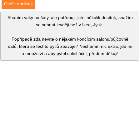
Otočit obrázek
Sháním vaky na šaty, ale potřebuji jich i několik desítek, snažím
se sehnat levněji než v Ikea, Jysk..
Popřípadě zda nevíte o nějakém končícím salonu/půjčovně
šatů, která se těchto pytlů zbavuje? Neshaním nic extra, jde mi
o množství a aby pytel splnil účel, předem děkuji!