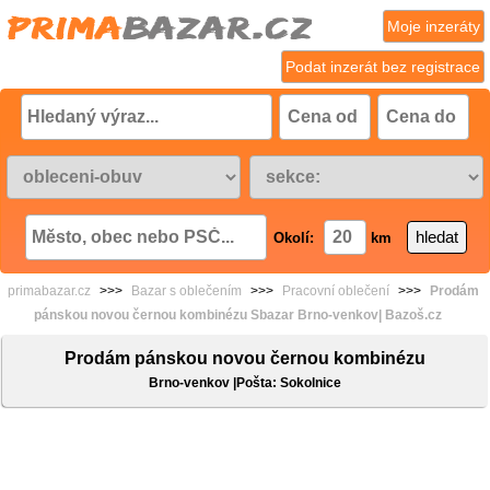
Moje inzeráty
Podat inzerát bez registrace
Okolí:
km
primabazar.cz
>>>
Bazar s oblečením
>>>
Pracovní oblečení
>>>
Prodám
pánskou novou černou kombinézu Sbazar Brno-venkov| Bazoš.cz
Prodám pánskou novou černou kombinézu
Brno-venkov |Pošta: Sokolnice