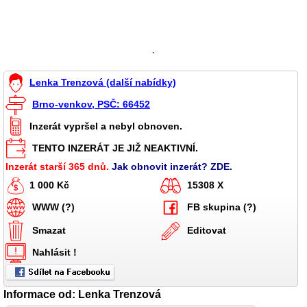
`
Lenka Trenzová (další nabídky)
Brno-venkov, PSČ: 66452
Inzerát vypršel a nebyl obnoven.
TENTO INZERÁT JE JIŽ NEAKTIVNÍ.
Inzerát starší 365 dnů.
Jak obnovit inzerát? ZDE.
1 000 Kč
15308 X
WWW (?)
FB skupina (?)
Smazat
Editovat
Nahlásit !
Informace od: Lenka Trenzová