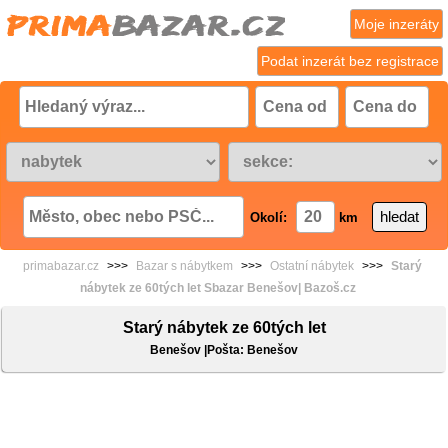
Moje inzeráty
Podat inzerát bez registrace
Okolí:
km
primabazar.cz
>>>
Bazar s nábytkem
>>>
Ostatní nábytek
>>>
Starý
nábytek ze 60tých let Sbazar Benešov| Bazoš.cz
Starý nábytek ze 60tých let
Benešov |Pošta: Benešov