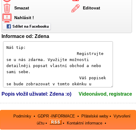
Smazat
Editovat
Nahlásit !
Informace od: Zdena
Popis vložil uživatel: Zdena :o)
Videonávod, registrace
Podmínky
•
GDPR -INFORMACE
•
Přátelské weby
•
Vytvoření
účtu
•
•
Kontaktní informace
•