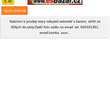
0,-kč
Otočit obrázek
Nabízím k prodeji starý nábytek:sekretář s barem, skříň ze
60tých let,stoly.Další foto zašlu na email. tel. 604331361,
email:kzmka..xxxx...