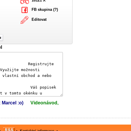
18121 X
FB skupina (?)
Editovat
l
: Marcel :o)
Videonávod,
•
•
Kontaktní informace
•