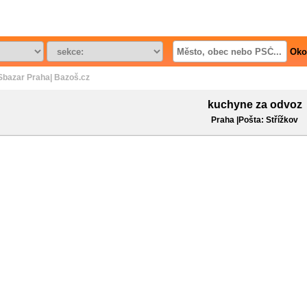
Oko
Sbazar Praha| Bazoš.cz
kuchyne za odvoz
Praha |Pošta: Střížkov