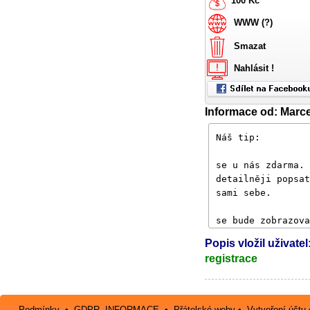
100 Kč
WWW (?)
Smazat
Nahlásit !
Informace od: Marce
Popis vložil uživatel
registrace
Podmínky
•
GDPR -INFORMACE
•
Přátelské weby
•
Vytvoření účtu