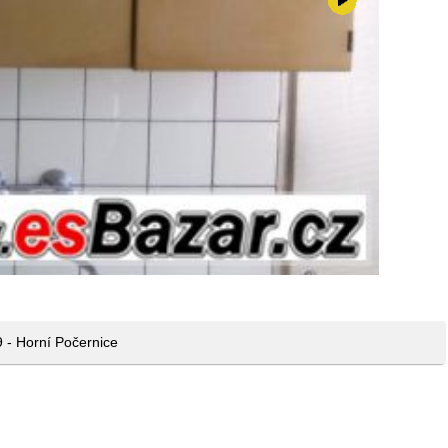
100,-kč
 - Horní Počernice