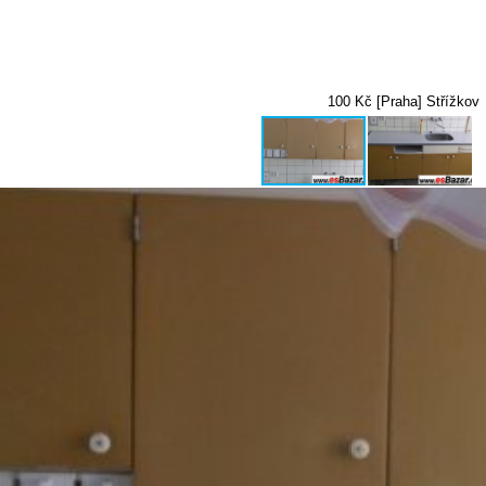
100 Kč [Praha] Střížkov