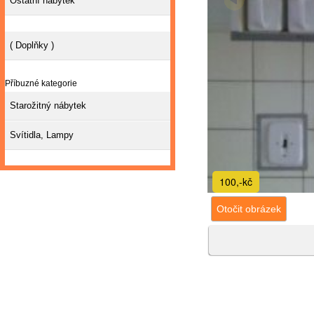
Ostatní nábytek
( Doplňky )
Příbuzné kategorie
Starožitný nábytek
Svítidla, Lampy
100,-kč
Otočit obrázek