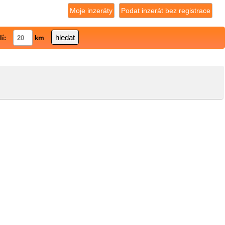
Moje inzeráty
Podat inzerát bez registrace
lí:
km