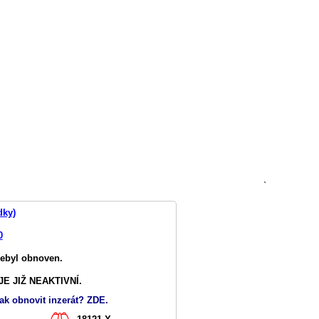
`
dky)
0
nebyl obnoven.
E JIŽ NEAKTIVNÍ.
ak obnovit inzerát? ZDE.