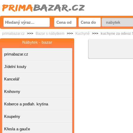
primabazar.cz
>>>
Bazar s nábytkem
>>>
Kuchyně
>>>
kuchyne za odvoz 
Nábytek - bazar
primabazar.cz
Jídelní kouty
Kancelář
Knihovny
Koberce a podlah. krytina
Koupelny
Křesla a gauče