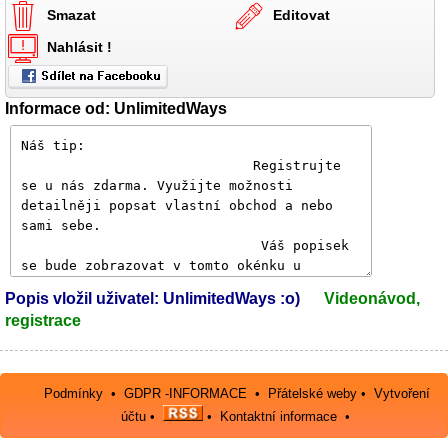
Smazat
Editovat
Nahlásit !
Informace od: UnlimitedWays
Popis vložil uživatel: UnlimitedWays :o)
Videonávod,
registrace
Podmínky
•
GDPR -INFORMACE
•
Přátelské weby
•
Vytvoření
účtu
•
•
Kontaktní informace
•