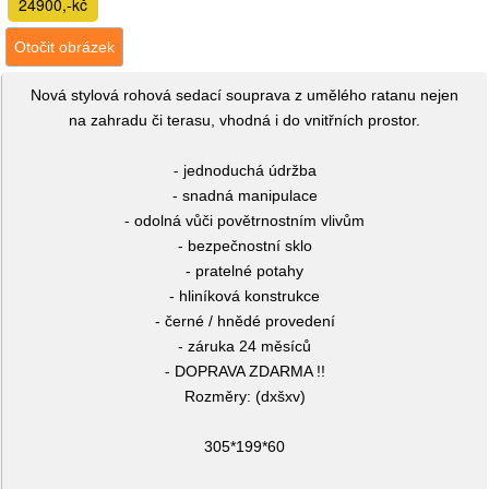
24900,-kč
Otočit obrázek
Nová stylová rohová sedací souprava z umělého ratanu nejen
na zahradu či terasu, vhodná i do vnitřních prostor.
- jednoduchá údržba
- snadná manipulace
- odolná vůči povětrnostním vlivům
- bezpečnostní sklo
- pratelné potahy
- hliníková konstrukce
- černé / hnědé provedení
- záruka 24 měsíců
- DOPRAVA ZDARMA !!
Rozměry: (dxšxv)
305*199*60