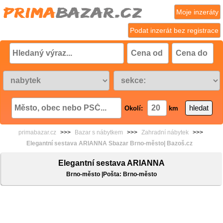
Moje inzeráty
Podat inzerát bez registrace
Okolí:
km
primabazar.cz
>>>
Bazar s nábytkem
>>>
Zahradní nábytek
>>>
Elegantní sestava ARIANNA Sbazar Brno-město| Bazoš.cz
Elegantní sestava ARIANNA
Brno-město |Pošta: Brno-město