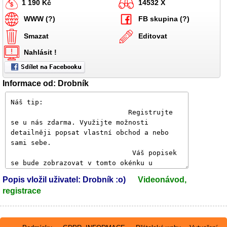
1 190 Kč
14532 X
WWW (?)
FB skupina (?)
Smazat
Editovat
Nahlásit !
Informace od: Drobník
Popis vložil uživatel: Drobník :o)
Videonávod,
registrace