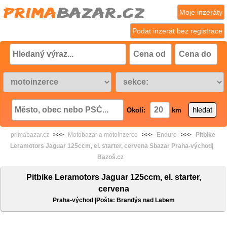
Moje inzeráty
Podat inzerát bez registrace
Okolí:
km
primabazar.cz
>>>
Motobazar a motoinzerce
>>>
Enduro
>>>
Pitbike
Leramotors Jaguar 125ccm, el. starter, cervena Sbazar Praha-východ|
Bazoš.cz
Pitbike Leramotors Jaguar 125ccm, el. starter,
cervena
Praha-východ |Pošta: Brandýs nad Labem