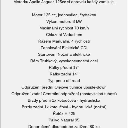
Motorku Apollo Jaguar 125cc si opravdu každý zamiluje.
Motor 125 cc, jednoválec, čtyřtaktní
Výkon motoru 8 kW
Maximální rychlost 70 km/h
Chlazení Vzduchem
Řazení Manuální, 4 rychlosti
Zapalování Elektrické CDI
Startování Nožní a elektrické
Rám Trubkový, vysokopevnostní ocel
Ráfky přední 17"
Ráfky zadní 14"
Typ pneu off road
Odpružení přední Olejové tlumiče upside-down
Odpružení zadní Centrální odpružení (nastavitelná tuhost)
Brzdy přední 1x kotoučová - hydraulická
Brzdy zadní 1x kotoučová - hydraulická (nožní)
Řetěz H 428
Palivo Natural 95
Doporučené dlouhodobé zatížení 80 kg