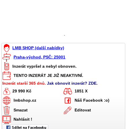
`
LMB SHOP (další nabídky)
Praha-východ, PSČ: 25001
Inzerát vypršel a nebyl obnoven.
TENTO INZERÁT JE JIŽ NEAKTIVNÍ.
Inzerát starší 365 dnů.
Jak obnovit inzerát? ZDE.
29 990 Kč
1851 X
lmbshop.cz
Náš Facebook :o)
Smazat
Editovat
Nahlásit !