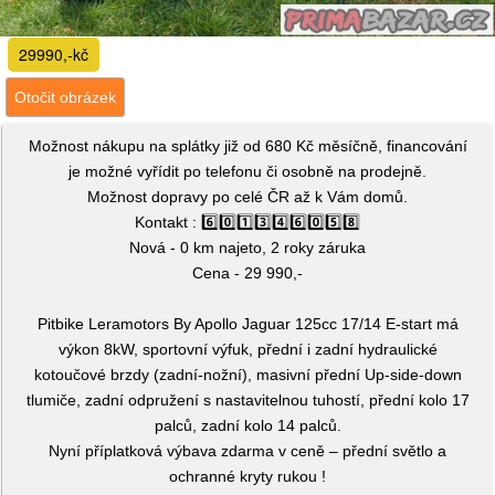
29990,-kč
Otočit obrázek
Možnost nákupu na splátky již od 680 Kč měsíčně, financování
je možné vyřídit po telefonu či osobně na prodejně.
Možnost dopravy po celé ČR až k Vám domů.
Kontakt : 6️⃣0️⃣1️⃣3️⃣4️⃣6️⃣0️⃣5️⃣8️⃣
Nová - 0 km najeto, 2 roky záruka
Cena - 29 990,-
Pitbike Leramotors By Apollo Jaguar 125cc 17/14 E-start má
výkon 8kW, sportovní výfuk, přední i zadní hydraulické
kotoučové brzdy (zadní-nožní), masivní přední Up-side-down
tlumiče, zadní odpružení s nastavitelnou tuhostí, přední kolo 17
palců, zadní kolo 14 palců.
Nyní příplatková výbava zdarma v ceně – přední světlo a
ochranné kryty rukou !