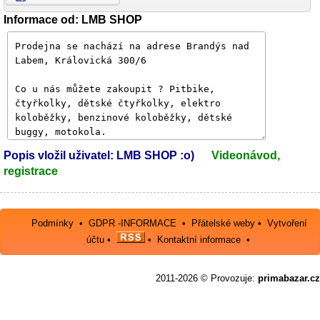
Informace od: LMB SHOP
Popis vložil uživatel: LMB SHOP :o)
Videonávod,
registrace
Podmínky
•
GDPR -INFORMACE
•
Přátelské weby
•
Vytvoření
účtu
•
•
Kontaktní informace
•
2011-2026 © Provozuje:
primabazar.cz