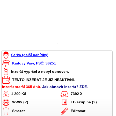
`
Sarka (další nabídky)
Karlovy Vary, PSČ: 36251
Inzerát vypršel a nebyl obnoven.
TENTO INZERÁT JE JIŽ NEAKTIVNÍ.
Inzerát starší 365 dnů.
Jak obnovit inzerát? ZDE.
1 200 Kč
7392 X
WWW (?)
FB skupina (?)
Smazat
Editovat