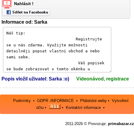
Nahlásit !
Informace od: Sarka
Popis vložil uživatel: Sarka :o)
Videonávod, registrace
Podmínky
•
GDPR -INFORMACE
•
Přátelské weby
•
Vytvoření
účtu
•
•
Kontaktní informace
•
2011-2026 © Provozuje:
primabazar.cz