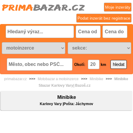
Moje inzeráty
Podat inzerát bez registrace
Okolí:
km
primabazar.cz
>>>
Motobazar a motoinzerce
>>>
Minibike
>>>
Minibike
Sbazar Karlovy Vary| Bazoš.cz
Minibike
Karlovy Vary |Pošta: Jáchymov