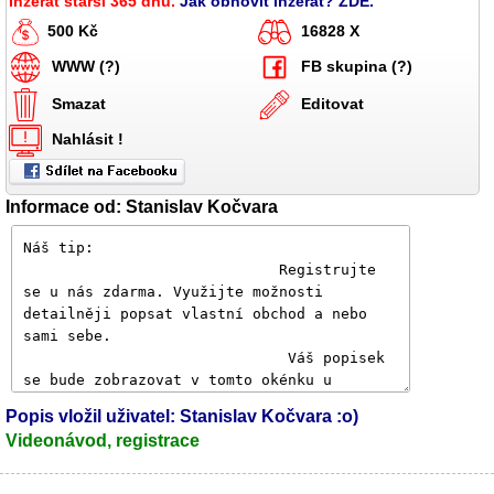
Inzerát starší 365 dnů.
Jak obnovit inzerát? ZDE.
500 Kč
16828 X
WWW (?)
FB skupina (?)
Smazat
Editovat
Nahlásit !
Informace od: Stanislav Kočvara
Popis vložil uživatel: Stanislav Kočvara :o)
Videonávod, registrace