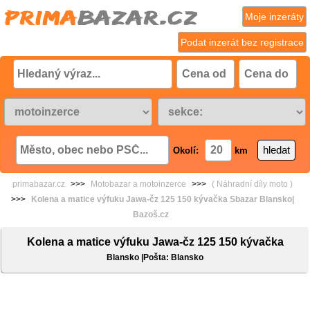
Moje inzeráty
Podat inzerát bez registrace
Okolí:
km
primabazar.cz
>>>
Motobazar a motoinzerce
>>>
( Náhradní díly moto )
>>>
Kolena a matice výfuku Jawa-čz 125 150 kývačka Sbazar Blansko|
Bazoš.cz
Kolena a matice výfuku Jawa-čz 125 150 kývačka
Blansko |Pošta: Blansko