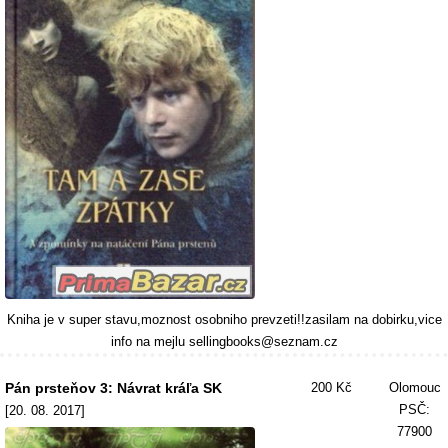
Kniha je v super stavu,moznost osobniho prevzeti!!zasilam na dobirku,vice
info na mejlu sellingbooks@seznam.cz
Pán prsteňov 3: Návrat kráľa SK
200 Kč
Olomouc
PSČ:
[20. 08. 2017]
77900