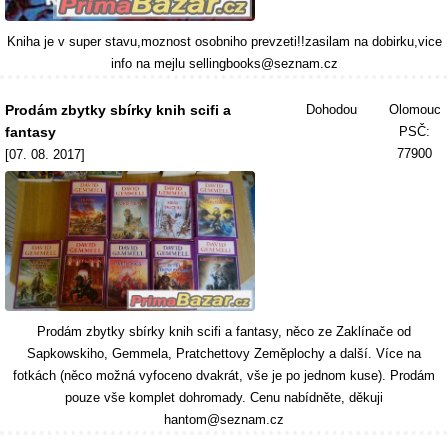
Kniha je v super stavu,moznost osobniho prevzeti!!zasilam na dobirku,vice
info na mejlu sellingbooks@seznam.cz
Prodám zbytky sbírky knih scifi a
Dohodou
Olomouc
fantasy
PSČ:
77900
[07. 08. 2017]
Prodám zbytky sbírky knih scifi a fantasy, něco ze Zaklínače od
Sapkowskiho, Gemmela, Pratchettovy Zeměplochy a další. Více na
fotkách (něco možná vyfoceno dvakrát, vše je po jednom kuse). Prodám
pouze vše komplet dohromady. Cenu nabídněte, děkuji
hantom@seznam.cz