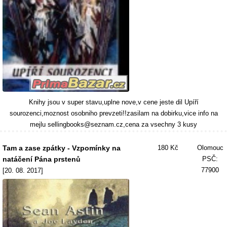
Knihy jsou v super stavu,uplne nove,v cene jeste dil Upíří
sourozenci,moznost osobniho prevzeti!!zasilam na dobirku,vice info na
mejlu sellingbooks@seznam.cz,cena za vsechny 3 kusy
Tam a zase zpátky - Vzpomínky na
180 Kč
Olomouc
natáčení Pána prstenů
PSČ:
77900
[20. 08. 2017]