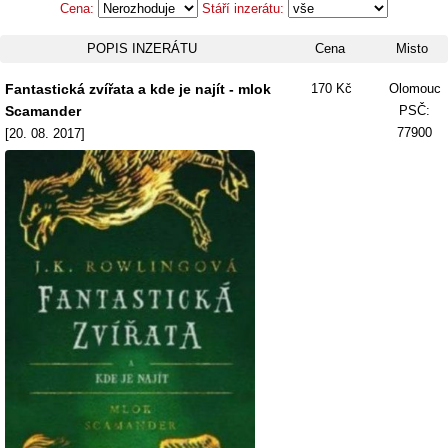
Cena:
Stáří inzerátu:
POPIS INZERÁTU
Cena
Misto
Fantastická zvířata a kde je najít - mlok
170 Kč
Olomouc
Scamander
PSČ:
77900
[20. 08. 2017]