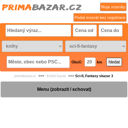
Moje inzeráty
Podat inzerát bez registrace
Okolí:
km
primabazar.cz
>>>
Knižní bazar
>>>
Sci-fi, Fantasy sbazar 3
Menu (zobrazit / schovat)