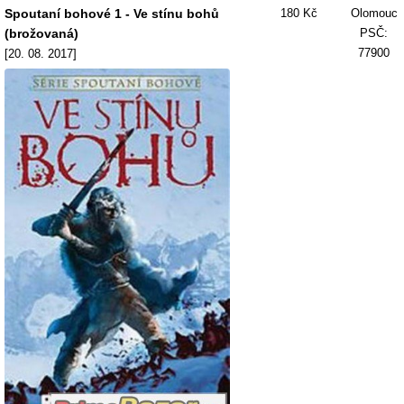
Spoutaní bohové 1 - Ve stínu bohů
180 Kč
Olomouc
(brožovaná)
PSČ:
77900
[20. 08. 2017]