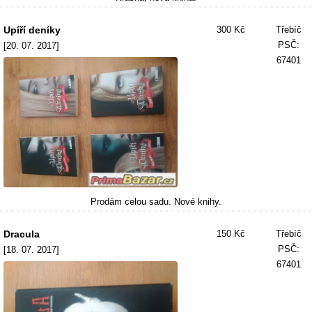
Upíří deníky
300 Kč
Třebíč
PSČ:
[20. 07. 2017]
67401
Prodám celou sadu. Nové knihy.
Dracula
150 Kč
Třebíč
PSČ:
[18. 07. 2017]
67401