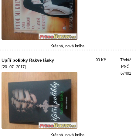
Krásná, nová kniha.
Upíří polibky Rakve lásky
90 Kč
Třebíč
PSČ:
[20. 07. 2017]
67401
Krásná, nová kniha.