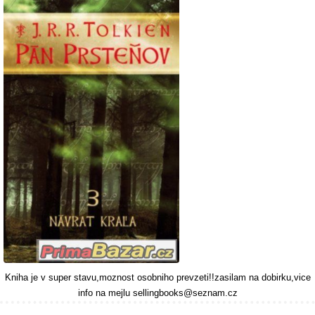
Kniha je v super stavu,moznost osobniho prevzeti!!zasilam na dobirku,vice
info na mejlu sellingbooks@seznam.cz