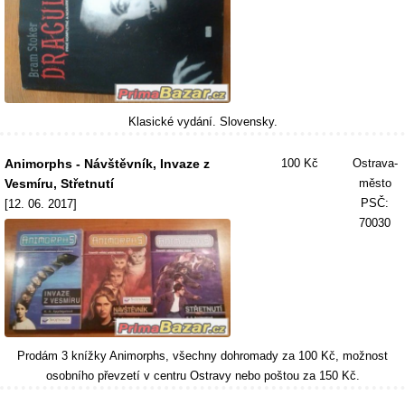
Klasické vydání. Slovensky.
Animorphs - Návštěvník, Invaze z
100 Kč
Ostrava-
Vesmíru, Střetnutí
město
PSČ:
[12. 06. 2017]
70030
Prodám 3 knížky Animorphs, všechny dohromady za 100 Kč, možnost
osobního převzetí v centru Ostravy nebo poštou za 150 Kč.