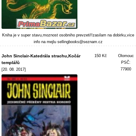
Kniha je v super stavu,moznost osobniho prevzeti!!zasilam na dobirku,vice
info na mejlu sellingbooks@seznam.cz
John Sinclair-Katedrála strachu,Kočár
150 Kč
Olomouc
templářů
PSČ:
77900
[20. 08. 2017]