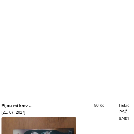
Pijou mi krev ...
90 Kč
Třebíč
PSČ:
[21. 07. 2017]
67401