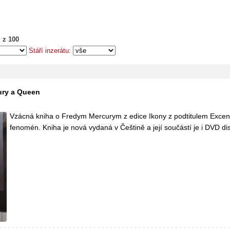
 z 100
Stáří inzerátu:
ury a Queen
Vzácná kniha o Fredym Mercurym z edice Ikony z podtitulem Excent
fenomén. Kniha je nová vydaná v Češtině a její součástí je i DVD di