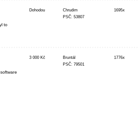
Dohodou
Chrudim
1695x
PSČ: 53807
l to
3 000 Kč
Bruntál
1776x
PSČ: 79501
 software