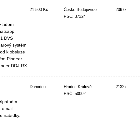
21 500 Kč
České Budějovice
2097x
PSČ: 37324
skladem
hatsapp:
21 DVS
warový systém
od k obsluze
tém Pioneer
ioneer DDJ-RX-
Dohodou
Hradec Králové
2132x
PSČ: 50002
e špatném
 email.:
e nabídky.