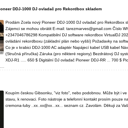
ioneer DDJ-1000 DJ ovladač pro Rekordbox skladem
Prodám Zcela nový Pioneer DDJ-1000 DJ ovladač pro Rekordbox 
Zájemci se mohou obrátit E-mail: tarezmarves@gmail.com Číslo W
+2347046786298 Kompatibilní DJ software rekordbox VirtualDJ 20
ovládání rekordboxu (základní plán nebo vyšší) Požadavky na soft
Co je v krabici DDJ-1000 AC adaptér Napájecí kabel USB kabel Náv
(Stručná příručka) Záruka (pro některé regiony) Bezdrátový DJ sys
XDJ-R1 ..... 650 $ Digitální DJ ovladač Pioneer DDJ-RR ... 700 $ P
...
Koupím českou Gibsonku, "viz foto", nebo podobnou. Může být i v
stavu, k renovaci. Foto nástroje a telefonní kontakt prosím pouze na
cremona-luby ..xx..xx@xx...xx... seznam cz. Zavolám. Děkuji za Vaš