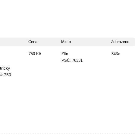
Cena
Misto
Zobrazeno
750 Kč
Zlín
343x
PSČ: 76331
rický
sk.750