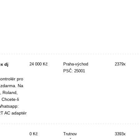
x dj
24 000 Kč
Praha-východ
2379x
PSČ: 25001
ontrolér pro
u zdarma. Na
, Roland,
 Chcete-li
Whatsapp:
RT AC adaptér
0 Kč
Trutnov
3393x