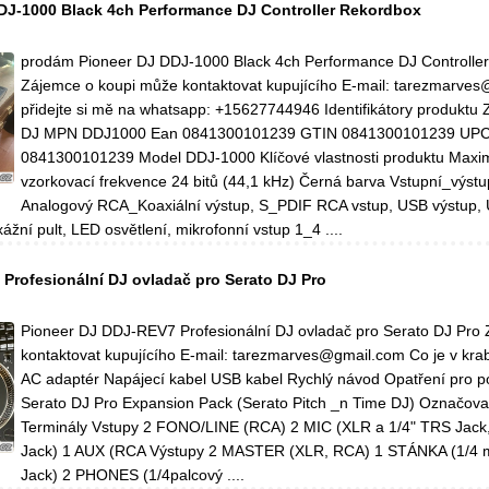
DJ-1000 Black 4ch Performance DJ Controller Rekordbox
prodám Pioneer DJ DDJ-1000 Black 4ch Performance DJ Controlle
Zájemce o koupi může kontaktovat kupujícího E-mail: tarezmarve
přidejte si mě na whatsapp: +15627744946 Identifikátory produktu
DJ MPN DDJ1000 Ean 0841300101239 GTIN 0841300101239 UP
0841300101239 Model DDJ-1000 Klíčové vlastnosti produktu Maxim
vzorkovací frekvence 24 bitů (44,1 kHz) Černá barva Vstupní_výstu
Analogový RCA_Koaxiální výstup, S_PDIF RCA vstup, USB výstup,
žní pult, LED osvětlení, mikrofonní vstup 1_4 ....
Profesionální DJ ovladač pro Serato DJ Pro
Pioneer DJ DDJ-REV7 Profesionální DJ ovladač pro Serato DJ Pro
kontaktovat kupujícího E-mail: tarezmarves@gmail.com Co je v kr
AC adaptér Napájecí kabel USB kabel Rychlý návod Opatření pro p
Serato DJ Pro Expansion Pack (Serato Pitch _n Time DJ) Označova
Terminály Vstupy 2 FONO/LINE (RCA) 2 MIC (XLR a 1/4" TRS Jack
Jack) 1 AUX (RCA Výstupy 2 MASTER (XLR, RCA) 1 STÁNKA (1/4 
Jack) 2 PHONES (1/4palcový ....