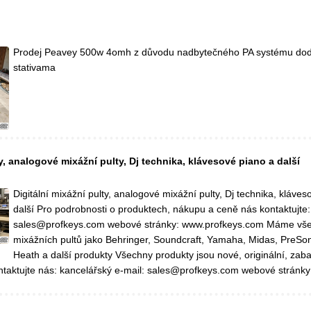
Prodej Peavey 500w 4omh z důvodu nadbytečného PA systému dod
stativama
ty, analogové mixážní pulty, Dj technika, klávesové piano a další
Digitální mixážní pulty, analogové mixážní pulty, Dj technika, kláves
další Pro podrobnosti o produktech, nákupu a ceně nás kontaktujte:
sales@profkeys.com webové stránky: www.profkeys.com Máme vš
mixážních pultů jako Behringer, Soundcraft, Yamaha, Midas, PreSon
Heath a další produkty Všechny produkty jsou nové, originální, zaba
ntaktujte nás: kancelářský e-mail: sales@profkeys.com webové stránky