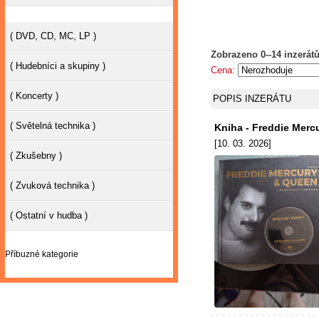
( DVD, CD, MC, LP )
Zobrazeno 0--14 inzerátů
( Hudebníci a skupiny )
Cena:
( Koncerty )
POPIS INZERÁTU
( Světelná technika )
Kniha - Freddie Merc
[10. 03. 2026]
( Zkušebny )
( Zvuková technika )
( Ostatní v hudba )
Příbuzné kategorie