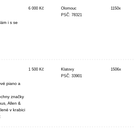
6 000 Kč
Olomouc
1150x
PSČ: 78321
ám i s se
1 500 Kč
Klatovy
1506x
PSČ: 33901
ové piano a
echny značky
us, Allen &
lené v krabici
: