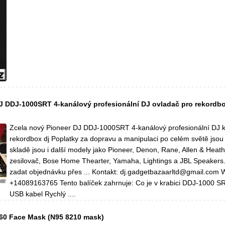
J DDJ-1000SRT 4-kanálový profesionální DJ ovladač pro rekordbo
Zcela nový Pioneer DJ DDJ-1000SRT 4-kanálový profesionální DJ k
rekordbox dj Poplatky za dopravu a manipulaci po celém světě jso
skladě jsou i další modely jako Pioneer, Denon, Rane, Allen & Heath
zesilovač, Bose Home Thearter, Yamaha, Lightings a JBL Speakers.
zadat objednávku přes ... Kontakt: dj.gadgetbazaarltd@gmail.com 
+14089163765 Tento balíček zahrnuje: Co je v krabici DDJ-1000 S
USB kabel Rychlý ....
860 Face Mask (N95 8210 mask)