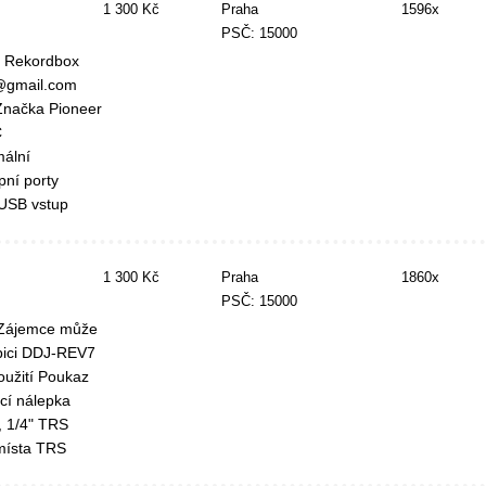
1 300 Kč
Praha
1596x
PSČ: 15000
r Rekordbox
s@gmail.com
 Značka Pioneer
C
ální
pní porty
 USB vstup
1 300 Kč
Praha
1860x
PSČ: 15000
 Zájemce může
abici DDJ-REV7
oužití Poukaz
cí nálepka
, 1/4" TRS
místa TRS