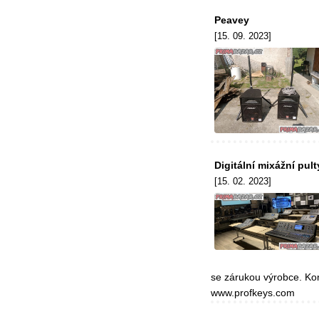
Peavey
[15. 09. 2023]
Digitální mixážní pul
[15. 02. 2023]
se zárukou výrobce. Ko
www.profkeys.com