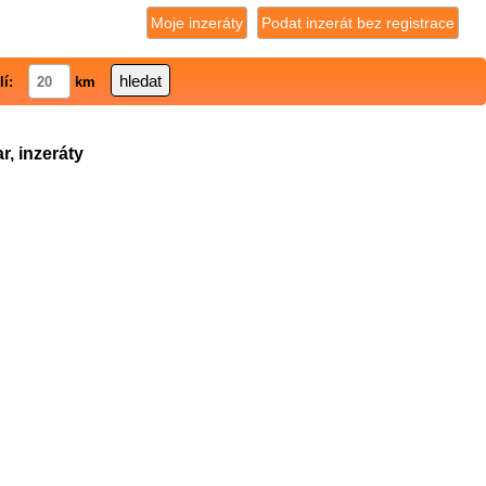
Moje inzeráty
Podat inzerát bez registrace
lí:
km
r, inzeráty