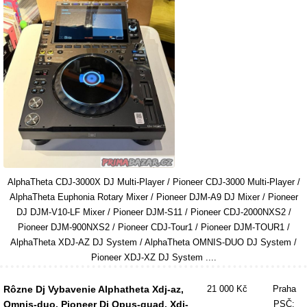
AlphaTheta CDJ-3000X DJ Multi-Player / Pioneer CDJ-3000 Multi-Player /
AlphaTheta Euphonia Rotary Mixer / Pioneer DJM-A9 DJ Mixer / Pioneer
DJ DJM-V10-LF Mixer / Pioneer DJM-S11 / Pioneer CDJ-2000NXS2 /
Pioneer DJM-900NXS2 / Pioneer CDJ-Tour1 / Pioneer DJM-TOUR1 /
AlphaTheta XDJ-AZ DJ System / AlphaTheta OMNIS-DUO DJ System /
Pioneer XDJ-XZ DJ System ....
Rôzne Dj Vybavenie Alphatheta Xdj-az,
21 000 Kč
Praha
Omnis-duo, Pioneer Dj Opus-quad, Xdj-
PSČ: