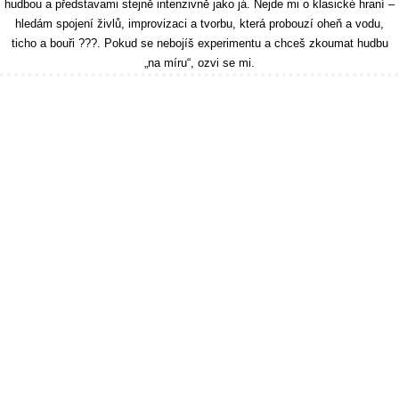
hudbou a představami stejně intenzivně jako já. Nejde mi o klasické hraní –
hledám spojení živlů, improvizaci a tvorbu, která probouzí oheň a vodu,
ticho a bouři ???. Pokud se nebojíš experimentu a chceš zkoumat hudbu
„na míru“, ozvi se mi.