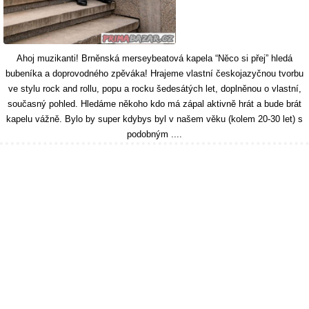
Ahoj muzikanti! Brněnská merseybeatová kapela “Něco si přej” hledá
bubeníka a doprovodného zpěváka! Hrajeme vlastní českojazyčnou tvorbu
ve stylu rock and rollu, popu a rocku šedesátých let, doplněnou o vlastní,
současný pohled. Hledáme někoho kdo má zápal aktivně hrát a bude brát
kapelu vážně. Bylo by super kdybys byl v našem věku (kolem 20-30 let) s
podobným ....