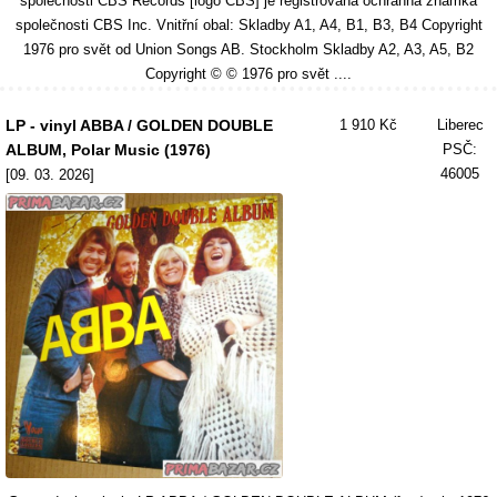
společnosti CBS Records [logo CBS] je registrovaná ochranná známka
společnosti CBS Inc. Vnitřní obal: Skladby A1, A4, B1, B3, B4 Copyright
1976 pro svět od Union Songs AB. Stockholm Skladby A2, A3, A5, B2
Copyright © © 1976 pro svět ....
LP - vinyl ABBA / GOLDEN DOUBLE
1 910 Kč
Liberec
ALBUM, Polar Music (1976)
PSČ:
46005
[09. 03. 2026]