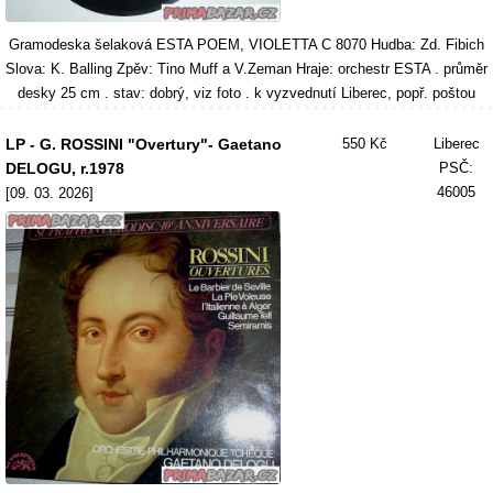
Gramodeska šelaková ESTA POEM, VIOLETTA C 8070 Hudba: Zd. Fibich
Slova: K. Balling Zpěv: Tino Muff a V.Zeman Hraje: orchestr ESTA . průměr
desky 25 cm . stav: dobrý, viz foto . k vyzvednutí Liberec, popř. poštou
LP - G. ROSSINI "Overtury"- Gaetano
550 Kč
Liberec
DELOGU, r.1978
PSČ:
46005
[09. 03. 2026]