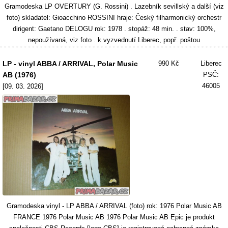
Gramodeska LP OVERTURY (G. Rossini) . Lazebník sevillský a další (viz
foto) skladatel: Gioacchino ROSSINI hraje: Český filharmonický orchestr
dirigent: Gaetano DELOGU rok: 1978 . stopáž: 48 min. . stav: 100%,
nepoužívaná, viz foto . k vyzvednutí Liberec, popř. poštou
LP - vinyl ABBA / ARRIVAL, Polar Music
990 Kč
Liberec
AB (1976)
PSČ:
46005
[09. 03. 2026]
Gramodeska vinyl - LP ABBA / ARRIVAL (foto) rok: 1976 Polar Music AB
FRANCE 1976 Polar Music AB 1976 Polar Music AB Epic je produkt