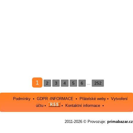
1
2
3
4
5
6
252
...
Podmínky
•
GDPR -INFORMACE
•
Přátelské weby
•
Vytvoření
účtu
•
•
Kontaktní informace
•
2011-2026 © Provozuje:
primabazar.cz