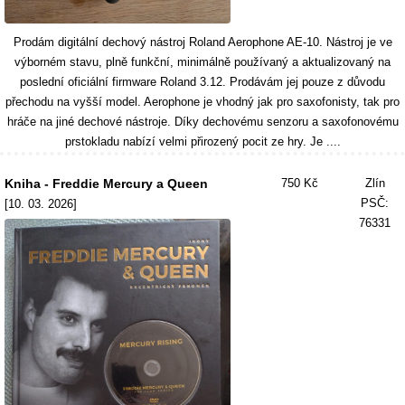
Prodám digitální dechový nástroj Roland Aerophone AE-10. Nástroj je ve
výborném stavu, plně funkční, minimálně používaný a aktualizovaný na
poslední oficiální firmware Roland 3.12. Prodávám jej pouze z důvodu
přechodu na vyšší model. Aerophone je vhodný jak pro saxofonisty, tak pro
hráče na jiné dechové nástroje. Díky dechovému senzoru a saxofonovému
prstokladu nabízí velmi přirozený pocit ze hry. Je ....
Kniha - Freddie Mercury a Queen
750 Kč
Zlín
PSČ:
[10. 03. 2026]
76331