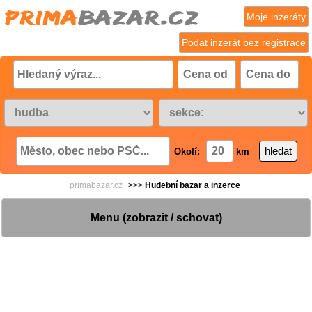
Moje inzeráty
Podat inzerát bez registrace
Okolí:
km
primabazar.cz
>>>
Hudební bazar a inzerce
Menu (zobrazit / schovat)