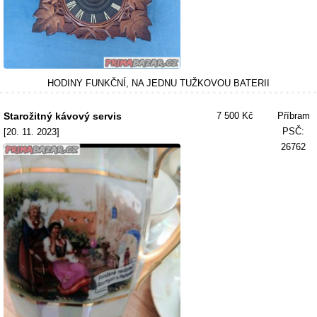
HODINY FUNKČNÍ, NA JEDNU TUŽKOVOU BATERII
Starožitný kávový servis
7 500 Kč
Příbram
PSČ:
[20. 11. 2023]
26762