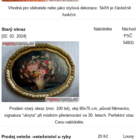
Vhodná pro sběratele nebo jako stylová dekorace. Skříň je částečně
funkční.
Starý obraz
Nabídněte
Náchod
PSČ:
[02. 02. 2024]
54931
Prodám starý obraz (min. 100 let), olej 90x75 cm, původ Německo,
signatura "ukryta" při módním přerámování ve 30. letech. Perfektní stav.
Cenu nabídněte.
Prodej veteše -vetešnictví u ryby
20 Kč
Louny