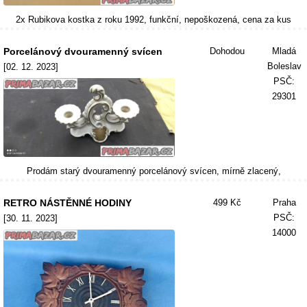
2x Rubikova kostka z roku 1992, funkční, nepoškozená, cena za kus
Porcelánový dvouramenný svícen
Dohodou
Mladá
Boleslav
[02. 12. 2023]
PSČ:
29301
Prodám starý dvouramenný porcelánový svícen, mírně zlacený,
RETRO NÁSTĚNNÉ HODINY
499 Kč
Praha
PSČ:
[30. 11. 2023]
14000