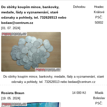
Do sbírky koupím mince, bankovky,
Dohodou
Hradec
medaile, řády a vyznamenání, staré
Králové
odznaky a pohledy, tel. 732626513 nebo
PSČ:
bedaw@centrum.cz
50002
[01. 07. 2024]
Do sbírky koupím mince, bankovky, medaile, řády a vyznamenání, staré
odznaky a pohledy, tel. 732626513 nebo bedaw@centrum.cz
Rosieta Braun
14 000 Kč
Mladá
Boleslav
[19. 05. 2024]
PSČ: