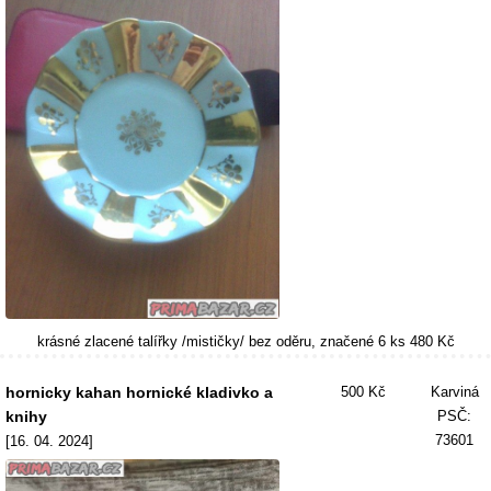
krásné zlacené talířky /mističky/ bez oděru, značené 6 ks 480 Kč
hornicky kahan hornické kladivko a
500 Kč
Karviná
knihy
PSČ:
73601
[16. 04. 2024]