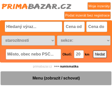
Moje inzeráty
Podat inzerát bez registrace
Okolí:
km
primabazar.cz
>>>
numismatika
Menu (zobrazit / schovat)