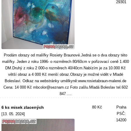
29301
Prodám obrazy od malířky Rosiety Braunové.Jedná se o dva obrazy této
malířky. Jeden z roku 1996- o rozměrech 80/60cm v pořizovací ceně 1.400
DM.Druhý z roku 2 000-o rozměrech 40/40cm.Nabízím je za 10.000 Kč
větší obraz a 4 000 Kč menší obraz.Obrazy je možné vidět v Mladé
Boleslavi. Odkaz na webstránky umělkyně:www.rosietabraun-malerei.de
Cena: 14 000 Kč mbcolor@seznam.cz Foto zašlu.Mladá Boleslav tel.602
847 ....
6 ks misek zlacených
80 Kč
Praha
PSČ:
[13. 05. 2024]
14200