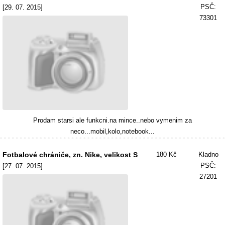
PSČ:
[29. 07. 2015]
73301
Prodam starsi ale funkcni.na mince..nebo vymenim za
neco...mobil,kolo,notebook...
Fotbalové chrániče, zn. Nike, velikost S
180 Kč
Kladno
PSČ:
[27. 07. 2015]
27201