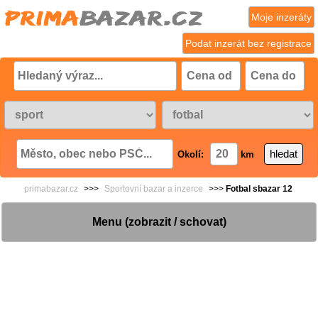
Moje inzeráty
Podat inzerát bez registrace
Okolí:
km
primabazar.cz
>>>
Sportovní bazar a inzerce
>>>
Fotbal sbazar 12
Menu (zobrazit / schovat)