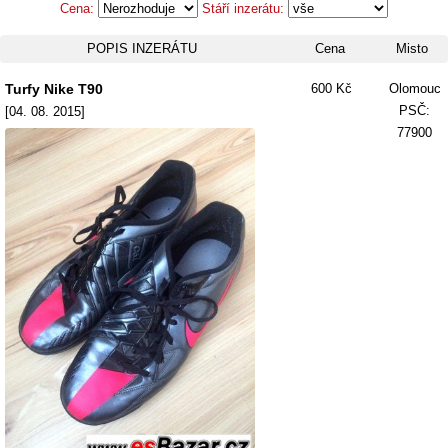
Cena:
Stáří inzerátu:
POPIS INZERÁTU
Cena
Misto
Turfy Nike T90
600 Kč
Olomouc
PSČ:
[04. 08. 2015]
77900