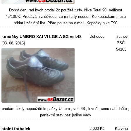
Dobrý den, rad bych prodal 2x použité turfy. Nike Total 90. Velikost
45/10UK. Prodávám z důvodu, ze mi turfy nesedí. Ke kopackam muzu
přidat i záruční list. Pište pouze na e-mail. Kopačky nike T90
kopačky UMBRO XAI VI LGE-A SG vel.48
Dohodou
Trutnov
PSČ:
[03. 08. 2015]
54103
prodám nikdy nepoužité kopačky Umbro , vel. 48 , levně , cenu nabídněte ,
perfektní stav bez jediné vady
stolni fotbalek
3 000 Kč
Karviná