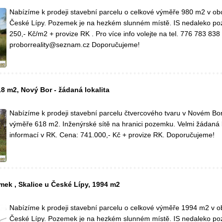
Nabízíme k prodeji stavební parcelu o celkové výměře 980 m2 v obc
České Lípy. Pozemek je na hezkém slunném místě. IS nedaleko p
250,- Kč/m2 + provize RK . Pro více info volejte na tel. 776 783 838
proborreality@seznam.cz Doporučujeme!
8 m2, Nový Bor - žádaná lokalita
Nabízíme k prodeji stavební parcelu čtvercového tvaru v Novém Bo
výměře 618 m2. Inženýrské sítě na hranici pozemku. Velmi žádaná l
informací v RK. Cena: 741.000,- Kč + provize RK. Doporučujeme!
mek , Skalice u České Lípy, 1994 m2
Nabízíme k prodeji stavební parcelu o celkové výměře 1994 m2 v ob
České Lípy. Pozemek je na hezkém slunném místě. IS nedaleko p