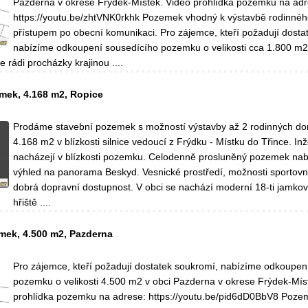
Pazderna v okrese Frýdek-Místek. Video prohlídka pozemku na adr
https://youtu.be/zhtVNK0rkhk Pozemek vhodný k výstavbě rodinné
přístupem po obecní komunikaci. Pro zájemce, kteří požadují dosta
nabízíme odkoupení sousedícího pozemku o velikosti cca 1.800 m2
rádi procházky krajinou ....
mek, 4.168 m2, Ropice
Prodáme stavební pozemek s možností výstavby až 2 rodinných dom
4.168 m2 v blízkosti silnice vedoucí z Frýdku - Místku do Třince. In
nacházejí v blízkosti pozemku. Celodenně prosluněný pozemek nab
výhled na panorama Beskyd. Vesnické prostředí, možnosti sportovní
dobrá dopravní dostupnost. V obci se nachází moderní 18-ti jamkov
hřiště ....
mek, 4.500 m2, Pazderna
Pro zájemce, kteří požadují dostatek soukromí, nabízíme odkoupen
pozemku o velikosti 4.500 m2 v obci Pazderna v okrese Frýdek-Mís
prohlídka pozemku na adrese: https://youtu.be/pid6dD0BbV8 Poze