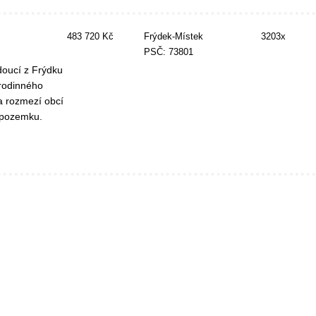
483 720 Kč
Frýdek-Místek
3203x
PSČ: 73801
doucí z Frýdku
rodinného
 rozmezí obcí
i pozemku.