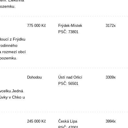
ěm. Elektřina
 pozemku.
775 000 Kč
Frýdek-Místek
3172x
PSČ: 73801
doucí z Frýdku
rodinného
 rozmezí obcí
i pozemku.
Dohodou
Ústí nad Orlicí
3309x
PSČ: 56501
vcelku.Jedná
húvky v Chko u
245 000 Kč
Česká Lípa
3994x
PSČ: 47001