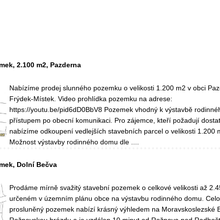
mek, 2.100 m2, Pazderna
Nabízíme prodej slunného pozemku o velikosti 1.200 m2 v obci Paz
Frýdek-Místek. Video prohlídka pozemku na adrese:
https://youtu.be/pid6dD0BbV8 Pozemek vhodný k výstavbě rodinn
přístupem po obecní komunikaci. Pro zájemce, kteří požadují dosta
nabízíme odkoupení vedlejších stavebních parcel o velikosti 1.200
Možnost výstavby rodinného domu dle ....
mek, Dolní Bečva
Prodáme mírně svažitý stavební pozemek o celkové velikosti až 2.
určeném v územním plánu obce na výstavbu rodinného domu. Cel
prosluněný pozemek nabízí krásný výhledem na Moravskoslezské 