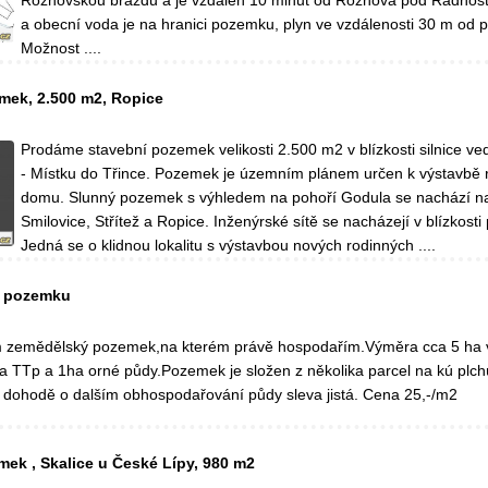
Rožnovskou brázdu a je vzdálen 10 minut od Rožnova pod Radhošt
a obecní voda je na hranici pozemku, plyn ve vzdálenosti 30 m od
Možnost ....
mek, 2.500 m2, Ropice
Prodáme stavební pozemek velikosti 2.500 m2 v blízkosti silnice ve
- Místku do Třince. Pozemek je územním plánem určen k výstavbě 
domu. Slunný pozemek s výhledem na pohoří Godula se nachází na
Smilovice, Střítež a Ropice. Inženýrské sítě se nacházejí v blízkost
Jedná se o klidnou lokalitu s výstavbou nových rodinných ....
o pozemku
 zemědělský pozemek,na kterém právě hospodařím.Výměra cca 5 ha 
a TTp a 1ha orné půdy.Pozemek je složen z několika parcel na kú plc
i dohodě o dalším obhospodařování půdy sleva jistá. Cena 25,-/m2
mek , Skalice u České Lípy, 980 m2