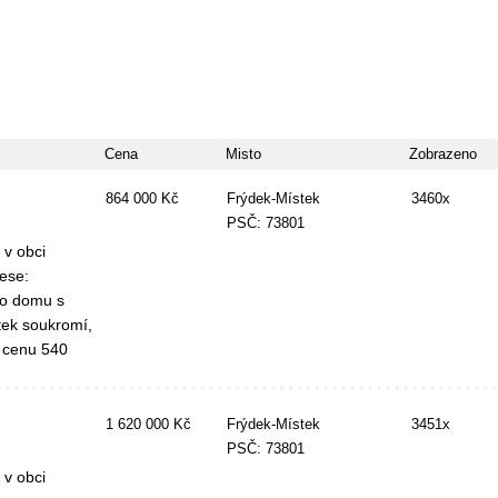
Cena
Misto
Zobrazeno
864 000 Kč
Frýdek-Místek
3460x
PSČ: 73801
 v obci
ese:
ho domu s
tek soukromí,
a cenu 540
1 620 000 Kč
Frýdek-Místek
3451x
PSČ: 73801
 v obci