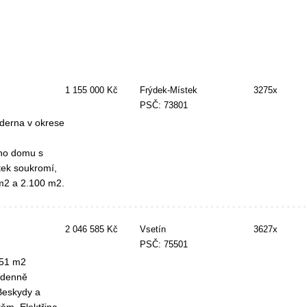
1 155 000 Kč
Frýdek-Místek
3275x
PSČ: 73801
derna v okrese
ého domu s
tek soukromí,
 m2 a 2.100 m2.
2 046 585 Kč
Vsetín
3627x
PSČ: 75501
451 m2
odenně
Beskydy a