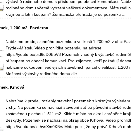
výstavbě rodinného domu s přístupem po obecní komunikaci. Nabí
rodinného domu včetně vyřízení veškeré dokumentace. Máte rádi 
krajinou a letní koupání? Žermanická přehrada je od pozemku ....
mek, 1.200 m2, Pazderna
Nabízíme prodej slunného pozemku o velikosti 1.200 m2 v obci Paz
Frýdek-Místek. Video prohlídka pozemku na adrese:
https://youtu.be/pid6dD0BbV8 Pozemek vhodný k výstavbě rodinn
přístupem po obecní komunikaci. Pro zájemce, kteří požadují dosta
nabízíme odkoupení vedlejších stavebních parcel o velikosti 1.200
Možnost výstavby rodinného domu dle ....
emek, Krhová
Nabízíme k prodeji rozlehlý stavební pozemek s krásným výhledem
vrchy. Na pozemku se nachází stavební suť po původní stavbě rod
zastavěnou plochou 1.511 m2. Klidné místo na okraji chráněné kraji
Beskydy. Pozemek se nachází na okraji obce Krhová. Video prohlí
https://youtu.be/x_hysXm0KNw Máte pocit, že by právě Krhová mohla