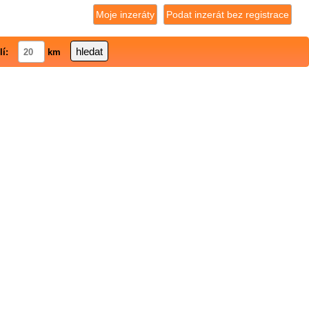
Moje inzeráty
Podat inzerát bez registrace
lí:
km