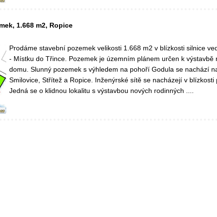
mek, 1.668 m2, Ropice
Prodáme stavební pozemek velikosti 1.668 m2 v blízkosti silnice ve
- Místku do Třince. Pozemek je územním plánem určen k výstavbě 
domu. Slunný pozemek s výhledem na pohoří Godula se nachází na
Smilovice, Střítež a Ropice. Inženýrské sítě se nacházejí v blízkost
Jedná se o klidnou lokalitu s výstavbou nových rodinných ....