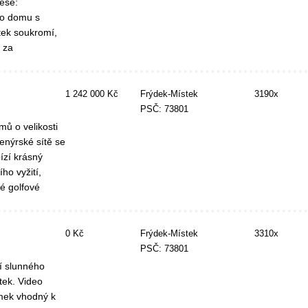
ese:
ho domu s
tek soukromí,
 za
1 242 000 Kč
Frýdek-Místek
3190x
PSČ: 73801
ů o velikosti
ženýrské sítě se
ízí krásný
ho vyžití,
é golfové
0 Kč
Frýdek-Místek
3310x
PSČ: 73801
í slunného
tek. Video
mek vhodný k