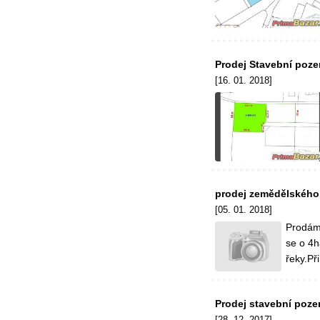
Prodej Stavební poze
[16. 01. 2018]
prodej zemědělskéh
[05. 01. 2018]
Prodám
se o 4h
řeky.Př
Prodej stavební poze
[28. 12. 2017]