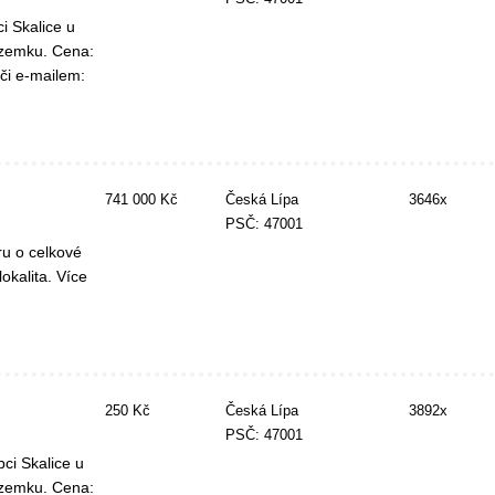
i Skalice u
ozemku. Cena:
 či e-mailem:
741 000 Kč
Česká Lípa
3646x
PSČ: 47001
ru o celkové
okalita. Více
250 Kč
Česká Lípa
3892x
PSČ: 47001
ci Skalice u
ozemku. Cena: