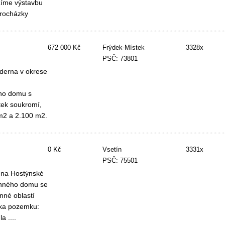
zíme výstavbu
procházky
672 000 Kč
Frýdek-Místek
3328x
PSČ: 73801
derna v okrese
ého domu s
tek soukromí,
 m2 a 2.100 m2.
0 Kč
Vsetín
3331x
PSČ: 75501
 na Hostýnské
inného domu se
nné oblastí
dka pozemku:
 ....