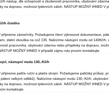
Kč/h nástup, dle schopností a zkušeností pracovníka, ubytování zdarm
vky na dopravu, možnost týdenních záloh. NÁSTUP MOŽNÝ IHNED V p
Kč/h čistého
 přijmeme zámečníky. Požadujeme čtení výkresové dokumentace, pále
m, státní zkouška na co2 135. Nabízíme nástupní mzdu od 140Kč/h, d
ností pracovníka, ubytování zdarma nebo příspěvky na dopravu, možn
 NÁSTUP MOŽNÝ IHNED V případě zájmu nás prosím kontaktujte.
trojní, nástupní mzda 130,-Kč/h
přijmeme paliče ruční a plaiče strojní. Požadujeme paličský průkaz, pra
 pálení velkých odlitků). Nabízíme nástupní mzdu 130,-Kč/h, ubytován
vky na dopravu, možnost týdenních záloh. NÁSTUP MOŽNÝ IHNED V p
sím kontaktujte.