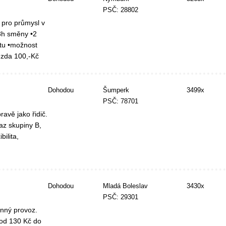
PSČ: 28802
 pro průmysl v
8h směny •2
tu •možnost
mzda 100,-Kč
Dohodou
Šumperk
3499x
PSČ: 78701
avě jako řidič.
az skupiny B,
ilita,
Dohodou
Mladá Boleslav
3430x
PSČ: 29301
nný provoz.
 od 130 Kč do