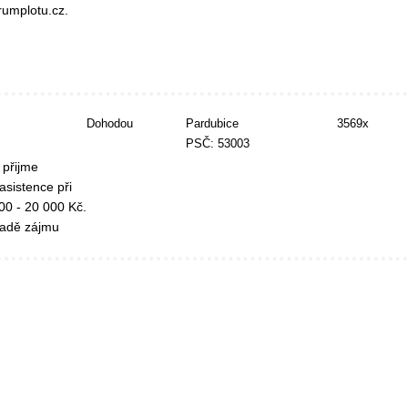
rumplotu.cz.
Dohodou
Pardubice
3569x
PSČ: 53003
 přijme
asistence při
00 - 20 000 Kč.
padě zájmu