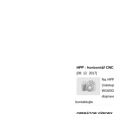
HPP - horizontář CNC 
[08. 12. 2017]
Na HPP
(nástup
W160GN
doprav
kontaktujte.
OPERÁTOR VÝROBY