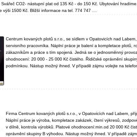
 Svářeč CO2- nástupní plat od 135 Kč - do 150 Kč. Ubytování hradíme
e výši 1500 Kč. Bližší informace na tel. 774 747 ....
Centrum kovaných plotů s.r.o., se sídlem v Opatovicích nad Labem,
servisního pracovníka. Náplní práce je balení a kompletace plotů, 
zákazníkům a práce s tím spojená. Jedná se o jednosměnný provoz
ohodnocení: 20 000 - 25 000 Kč čistého. Řidičské oprávnění skupin
podmínkou. Nástup možný ihned. V případě zájmu volejte na telefonní
Firma Centrum kovaných plotů s.r.o., v Opatovicích nad Labem, při
Náplní práce je výroba, kompletace zakázek, čtení výkresů, zodpo
v dílně, kontrola výrobků. Platové ohodnocení:min.od 20 000 Kč čis
oprávnění skupiny B výhodou. Nástup možný ihned. V případě zájmu