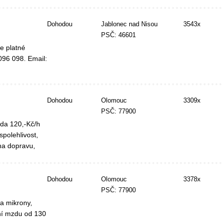
Dohodou
Jablonec nad Nisou
3543x
PSČ: 46601
e platné
096 098. Email:
Dohodou
Olomouc
3309x
PSČ: 77900
da 120,-Kč/h
polehlivost,
na dopravu,
Dohodou
Olomouc
3378x
PSČ: 77900
na mikrony,
pní mzdu od 130