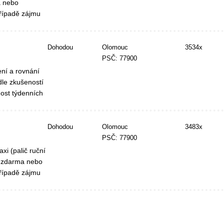
a nebo
řípadě zájmu
Dohodou
Olomouc
3534x
PSČ: 77900
ní a rovnání
le zkušeností
ost týdenních
Dohodou
Olomouc
3483x
PSČ: 77900
xi (palič ruční
í zdarma nebo
řípadě zájmu