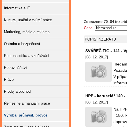
Informatika a IT
Kultura, umění a tvůrčí práce
Zobrazeno 70--84 inzerát
Cena:
Marketing, média a reklama
POPIS INZERÁTU
Ostraha a bezpečnost
SVÁŘEČ TIG - 141 - V
Personalistika a vzdělávání
[08. 12. 2017]
Hledáme
Potravinářství
Požadav
V přípa
Právo
informu
Prodej a obchod
HPP - karuselář 140 -
[08. 12. 2017]
Řemeslné a manuální práce
Na HPP 
Výroba, průmysl, provoz
- 180,-
doprav