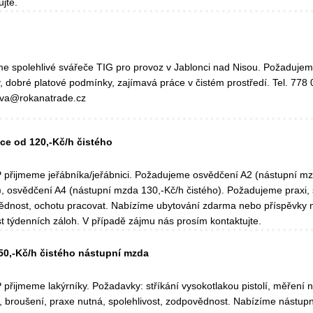
ujte.
e spolehlivé svářeče TIG pro provoz v Jablonci nad Nisou. Požadujem
, dobré platové podmínky, zajímavá práce v čistém prostředí. Tel. 778 
ova@rokanatrade.cz
ice od 120,-Kč/h čistého
přijmeme jeřábníka/jeřábnici. Požadujeme osvědčení A2 (nástupní mz
), osvědčení A4 (nástupní mzda 130,-Kč/h čistého). Požadujeme praxi, s
dnost, ochotu pracovat. Nabízíme ubytování zdarma nebo příspěvky 
 týdenních záloh. V případě zájmu nás prosím kontaktujte.
150,-Kč/h čistého nástupní mzda
přijmeme lakýrníky. Požadavky: stříkání vysokotlakou pistolí, měření 
, broušení, praxe nutná, spolehlivost, zodpovědnost. Nabízíme nástu