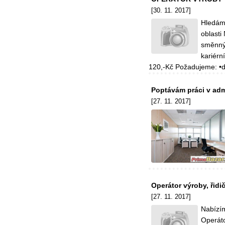
[30. 11. 2017]
Hledáme
oblasti
směnný 
kariérn
120,-Kč Požadujeme: •d
Poptávám práci v admi
[27. 11. 2017]
Operátor výroby, řidi
[27. 11. 2017]
Nabízím
Operáto