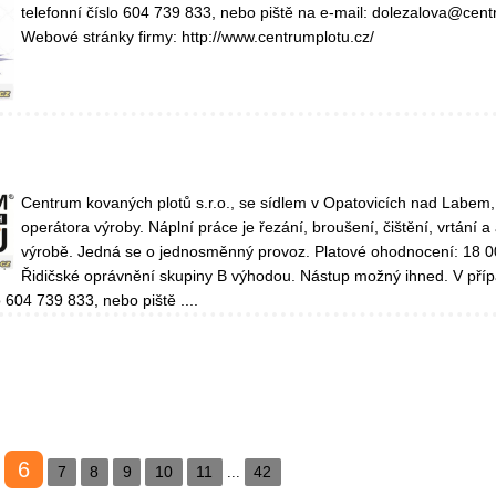
telefonní číslo 604 739 833, nebo piště na e-mail: dolezalova@cent
Webové stránky firmy: http://www.centrumplotu.cz/
Centrum kovaných plotů s.r.o., se sídlem v Opatovicích nad Labem,
operátora výroby. Náplní práce je řezání, broušení, čištění, vrtání a 
výrobě. Jedná se o jednosměnný provoz. Platové ohodnocení: 18 0
Řidičské oprávnění skupiny B výhodou. Nástup možný ihned. V pří
o 604 739 833, nebo piště ....
6
7
8
9
10
11
42
...