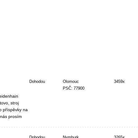
Dohodou
Olomouc
3459x
PSČ: 77900
eidenhain
ovo, stroj
 příspěvky na
nás prosím
Dohodou
Nymburk
3265x