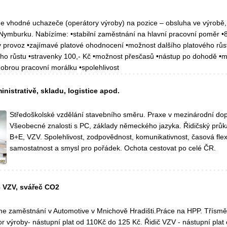
 vhodné uchazeče (operátory výroby) na pozice – obsluha ve výrobě,
 Nymburku. Nabízíme: •stabilní zaměstnání na hlavní pracovní poměr •
provoz •zajímavé platové ohodnocení •možnost dalšího platového růs
ího růstu •stravenky 100,- Kč •možnost přesčasů •nástup po dohodě •
obrou pracovní morálku •spolehlivost
nistrativě, skladu, logistice apod.
Středoškolské vzdělání stavebního směru. Praxe v mezinárodní dopr
Všeobecné znalosti s PC, základy německého jazyka. Řidičský průk
B+E, VZV. Spolehlivost, zodpovědnost, komunikativnost, časová flexib
samostatnost a smysl pro pořádek. Ochota cestovat po celé ČR.
č VZV, svářeč CO2
e zaměstnání v Automotive v Mnichově Hradišti.Práce na HPP. Třísmě
r výroby- nástupní plat od 110Kč do 125 Kč. Řidič VZV - nástupní plat