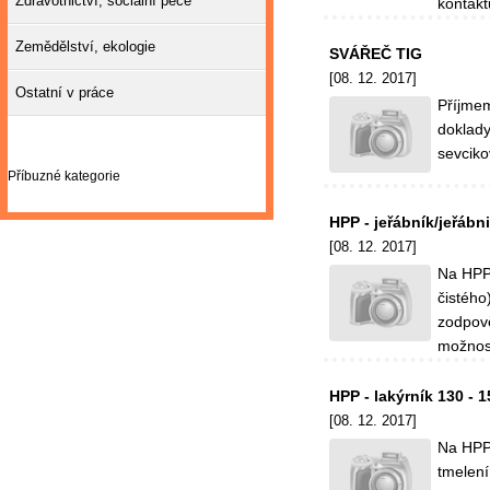
Zdravotnictví, sociální péče
kontakt
Zemědělství, ekologie
SVÁŘEČ TIG
[08. 12. 2017]
Ostatní v práce
Příjmem
doklady
sevcik
Příbuzné kategorie
HPP - jeřábník/jeřábn
[08. 12. 2017]
Na HPP 
čistého
zodpově
možnost
HPP - lakýrník 130 - 
[08. 12. 2017]
Na HPP 
tmelení