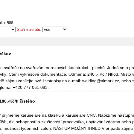
ů z 588
Stáří inzerátu:
yškov
 svářeče na svařování nerezových konstrukcí - plechů. Jedná se o pr
ky: Čtení výkresové dokumentace. Odměna: 240 ,- Kč / Nhod. Místo 
dě zájmu zasílejte své životopisy na e-mail: welding@almark.cz, nebo s
jte na: +420 777 051 083.
 180,-Kč/h čistého
přijmeme karuseláře na klasiku a karuseláře CNC. Nabízíme nástupn
Kč/h, dle schopností a zkušeností pracovníka, ubytování zdarma nebo 
u, možnost týdenních záloh. NÁSTUP MOŽNÝ IHNED V případě zájmu 