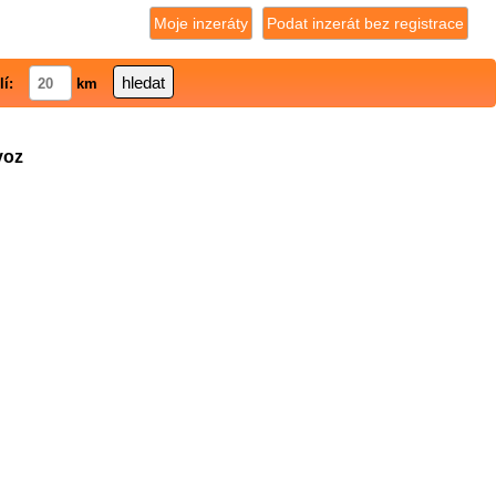
Moje inzeráty
Podat inzerát bez registrace
lí:
km
voz