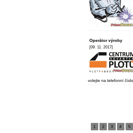
Operátor výroby
[09. 11. 2017]
volejte na telefonní čísl
1
2
3
4
5