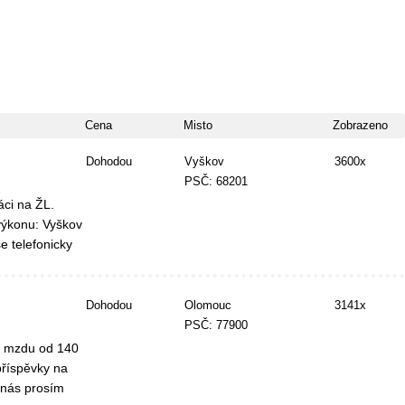
Cena
Misto
Zobrazeno
Dohodou
Vyškov
3600x
PSČ: 68201
áci na ŽL.
výkonu: Vyškov
e telefonicky
Dohodou
Olomouc
3141x
PSČ: 77900
í mzdu od 140
příspěvky na
nás prosím