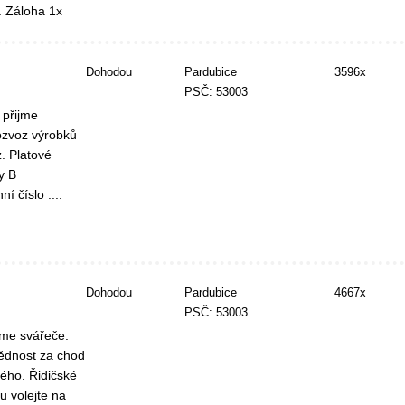
. Záloha 1x
Dohodou
Pardubice
3596x
PSČ: 53003
 přijme
rozvoz výrobků
. Platové
y B
 číslo ....
Dohodou
Pardubice
4667x
PSČ: 53003
jme svářeče.
vědnost za chod
tého. Řidičské
 volejte na