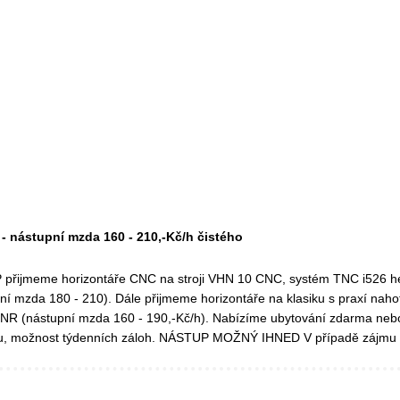
- nástupní mzda 160 - 210,-Kč/h čistého
 přijmeme horizontáře CNC na stroji VHN 10 CNC, systém TNC i526 h
ní mzda 180 - 210). Dále přijmeme horizontáře na klasiku s praxí nahot
R (nástupní mzda 160 - 190,-Kč/h). Nabízíme ubytování zdarma nebo
u, možnost týdenních záloh. NÁSTUP MOŽNÝ IHNED V případě zájmu 