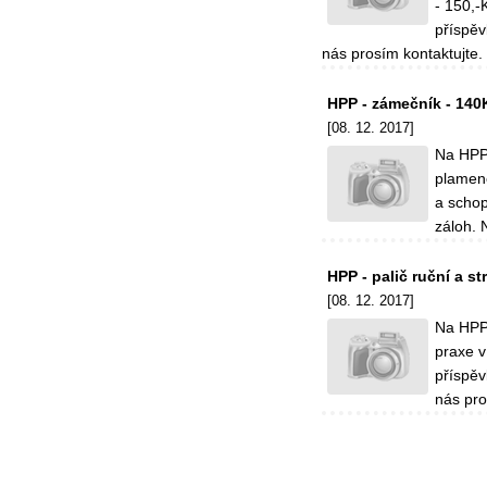
- 150,-
příspě
nás prosím kontaktujte.
HPP - zámečník - 140
[08. 12. 2017]
Na HPP
plamene
a schop
záloh.
HPP - palič ruční a s
[08. 12. 2017]
Na HPP 
praxe v
příspě
nás pro