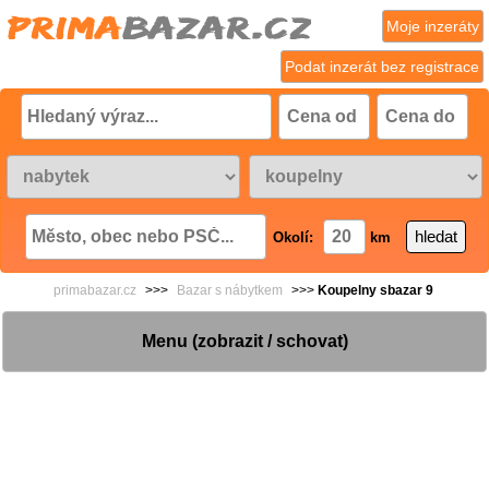
Moje inzeráty
Podat inzerát bez registrace
Okolí:
km
primabazar.cz
>>>
Bazar s nábytkem
>>>
Koupelny sbazar 9
Menu (zobrazit / schovat)