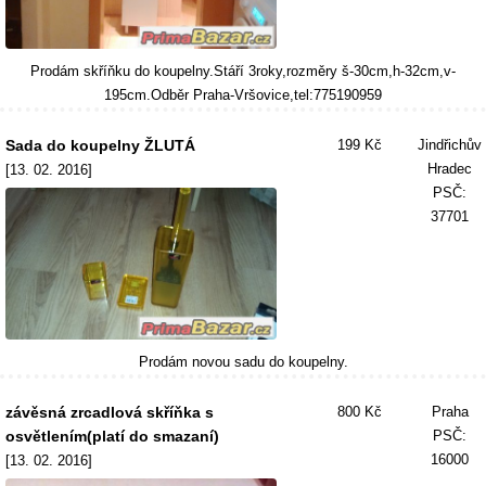
Prodám skříňku do koupelny.Stáří 3roky,rozměry š-30cm,h-32cm,v-
195cm.Odběr Praha-Vršovice,tel:775190959
Sada do koupelny ŽLUTÁ
199 Kč
Jindřichův
Hradec
[13. 02. 2016]
PSČ:
37701
Prodám novou sadu do koupelny.
závěsná zrcadlová skříňka s
800 Kč
Praha
osvětlením(platí do smazaní)
PSČ:
16000
[13. 02. 2016]