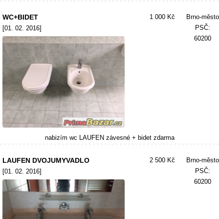
WC+BIDET
1 000 Kč
Brno-město
PSČ:
[01. 02. 2016]
60200
nabizím wc LAUFEN závesné + bidet zdarma
LAUFEN DVOJUMYVADLO
2 500 Kč
Brno-město
PSČ:
[01. 02. 2016]
60200