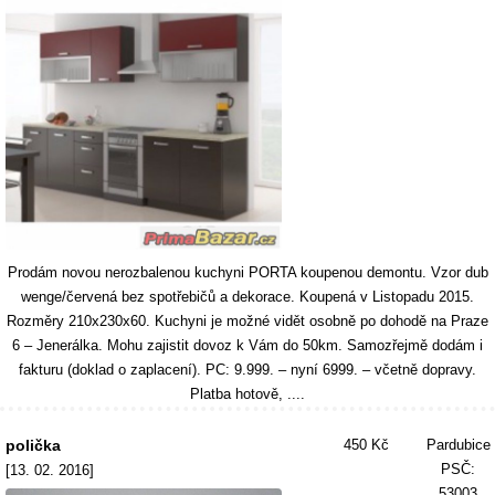
Prodám novou nerozbalenou kuchyni PORTA koupenou demontu. Vzor dub
wenge/červená bez spotřebičů a dekorace. Koupená v Listopadu 2015.
Rozměry 210x230x60. Kuchyni je možné vidět osobně po dohodě na Praze
6 – Jenerálka. Mohu zajistit dovoz k Vám do 50km. Samozřejmě dodám i
fakturu (doklad o zaplacení). PC: 9.999. – nyní 6999. – včetně dopravy.
Platba hotově, ....
polička
450 Kč
Pardubice
PSČ:
[13. 02. 2016]
53003