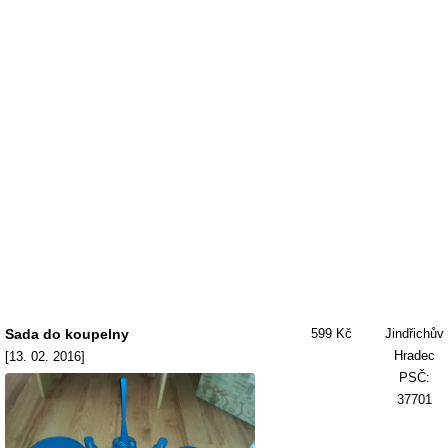
Sada do koupelny
599 Kč
Jindřichův
Hradec
[13. 02. 2016]
PSČ:
37701