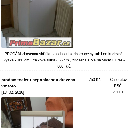
PRODÁM zkosenou skříńku vhodnou jak do koupelny tak i do kuchyně,
výška - 180 cm , celková šířka - 65 cm , zkosená šířka na 50cm CENA -
500,-KČ
prodam toaletu neponicenou drevena
750 Kč
Chomutov
viz foto
PSČ:
43001
[13. 02. 2016]