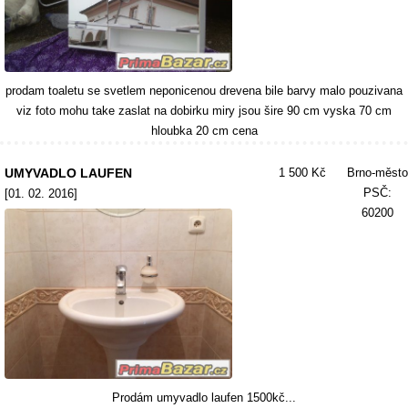
prodam toaletu se svetlem neponicenou drevena bile barvy malo pouzivana
viz foto mohu take zaslat na dobirku miry jsou šire 90 cm vyska 70 cm
hloubka 20 cm cena
UMYVADLO LAUFEN
1 500 Kč
Brno-město
PSČ:
[01. 02. 2016]
60200
Prodám umyvadlo laufen 1500kč...