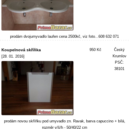
prodám dvojumyvadlo laufen cena 2500kč, viz foto...608 632 071
Koupelnová skříňka
950 Kč
Český
Krumlov
[28. 01. 2016]
PSČ:
38101
prodám novou skříňku pod umyvadlo zn. Ravak, barva capuccino + bílá,
rozměr v/š/h - 50/40/22 cm