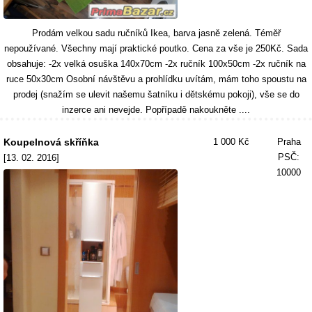
Prodám velkou sadu ručníků Ikea, barva jasně zelená. Téměř
nepoužívané. Všechny mají praktické poutko. Cena za vše je 250Kč. Sada
obsahuje: -2x velká osuška 140x70cm -2x ručník 100x50cm -2x ručník na
ruce 50x30cm Osobní návštěvu a prohlídku uvítám, mám toho spoustu na
prodej (snažím se ulevit našemu šatníku i dětskému pokoji), vše se do
inzerce ani nevejde. Popřípadě nakoukněte ....
Koupelnová skříňka
1 000 Kč
Praha
PSČ:
[13. 02. 2016]
10000