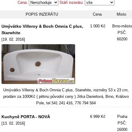
Cena:
Stáří inzerátu:
POPIS INZERÁTU
Cena
Misto
Umývátko Villeroy & Boch Omnia C plus,
1 000 Kč
Brno-město
Starwhite
PSČ:
60200
[19. 02. 2016]
Umývátko Villeroy & Boch Omnia C plus, Starwhite, rozměry 53 x 23 cm,
prodám za 1000Kč ( pětinu původní ceny ) Jitka Danielová, Brno, Královo
Pole, tel 541 241 416, 776 794 564
Kuchyně PORTA - NOVÁ
6 999 Kč
Praha
PSČ:
[13. 02. 2016]
16000