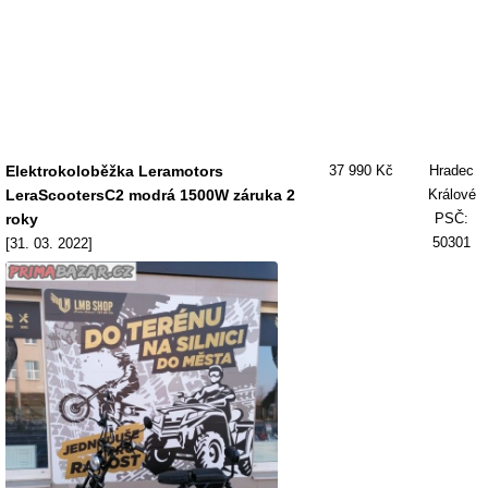
Elektrokoloběžka Leramotors
37 990 Kč
Hradec
LeraScootersC2 modrá 1500W záruka 2
Králové
roky
PSČ:
50301
[31. 03. 2022]