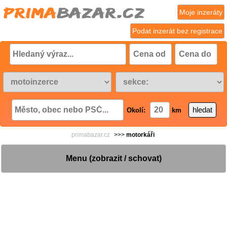
Moje inzeráty
Podat inzerát bez registrace
Okolí:
km
primabazar.cz
>>>
motorkáři
Menu (zobrazit / schovat)