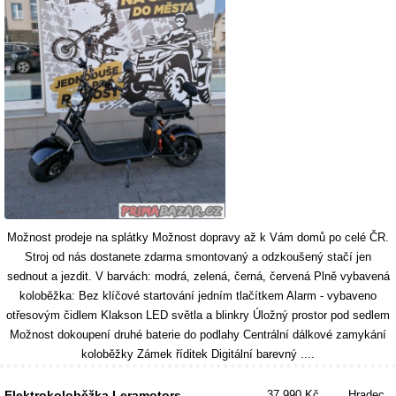
Možnost prodeje na splátky Možnost dopravy až k Vám domů po celé ČR.
Stroj od nás dostanete zdarma smontovaný a odzkoušený stačí jen
sednout a jezdit. V barvách: modrá, zelená, černá, červená Plně vybavená
koloběžka: Bez klíčové startování jedním tlačítkem Alarm - vybaveno
otřesovým čidlem Klakson LED světla a blinkry Úložný prostor pod sedlem
Možnost dokoupení druhé baterie do podlahy Centrální dálkové zamykání
koloběžky Zámek říditek Digitální barevný ....
Elektrokoloběžka Leramotors
37 990 Kč
Hradec