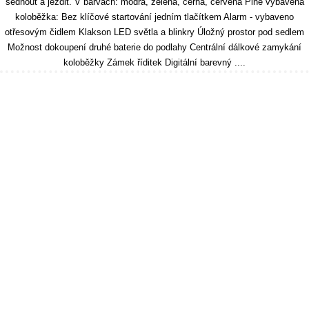
sednout a jezdit. V barvách: modrá, zelená, černá, červená Plně vybavená
koloběžka: Bez klíčové startování jedním tlačítkem Alarm - vybaveno
otřesovým čidlem Klakson LED světla a blinkry Úložný prostor pod sedlem
Možnost dokoupení druhé baterie do podlahy Centrální dálkové zamykání
koloběžky Zámek říditek Digitální barevný ....