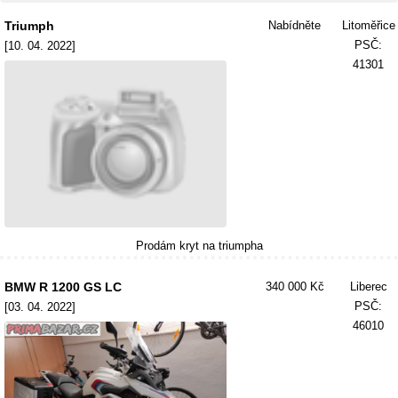
Triumph
Nabídněte
Litoměřice
PSČ:
[10. 04. 2022]
41301
Prodám kryt na triumpha
BMW R 1200 GS LC
340 000 Kč
Liberec
PSČ:
[03. 04. 2022]
46010