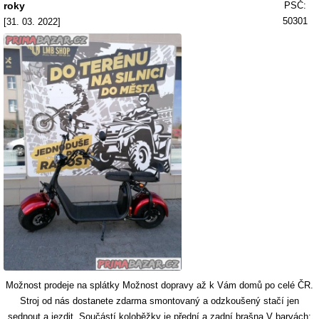
roky
PSČ:
50301
[31. 03. 2022]
Možnost prodeje na splátky Možnost dopravy až k Vám domů po celé ČR.
Stroj od nás dostanete zdarma smontovaný a odzkoušený stačí jen
sednout a jezdit. Součástí koloběžky je přední a zadní brašna V barvách: