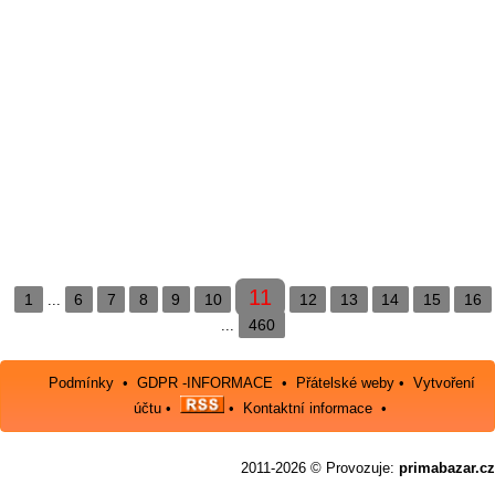
11
1
6
7
8
9
10
12
13
14
15
16
...
460
...
Podmínky
•
GDPR -INFORMACE
•
Přátelské weby
•
Vytvoření
účtu
•
•
Kontaktní informace
•
2011-2026 © Provozuje:
primabazar.cz