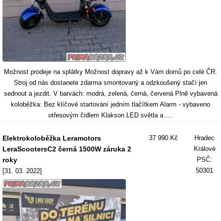
Možnost prodeje na splátky Možnost dopravy až k Vám domů po celé ČR.
Stroj od nás dostanete zdarma smontovaný a odzkoušený stačí jen
sednout a jezdit. V barvách: modrá, zelená, černá, červená Plně vybavená
koloběžka: Bez klíčové startování jedním tlačítkem Alarm - vybaveno
otřesovým čidlem Klakson LED světla a ....
Elektrokoloběžka Leramotors
37 990 Kč
Hradec
LeraScootersC2 černá 1500W záruka 2
Králové
roky
PSČ:
50301
[31. 03. 2022]