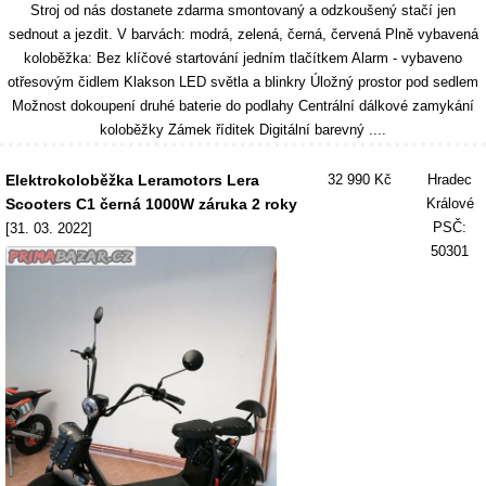
Stroj od nás dostanete zdarma smontovaný a odzkoušený stačí jen
sednout a jezdit. V barvách: modrá, zelená, černá, červená Plně vybavená
koloběžka: Bez klíčové startování jedním tlačítkem Alarm - vybaveno
otřesovým čidlem Klakson LED světla a blinkry Úložný prostor pod sedlem
Možnost dokoupení druhé baterie do podlahy Centrální dálkové zamykání
koloběžky Zámek říditek Digitální barevný ....
Elektrokoloběžka Leramotors Lera
32 990 Kč
Hradec
Scooters C1 černá 1000W záruka 2 roky
Králové
PSČ:
[31. 03. 2022]
50301