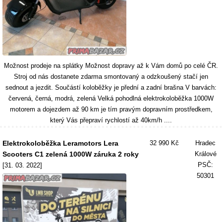
Možnost prodeje na splátky Možnost dopravy až k Vám domů po celé ČR.
Stroj od nás dostanete zdarma smontovaný a odzkoušený stačí jen
sednout a jezdit. Součástí koloběžky je přední a zadní brašna V barvách:
červená, černá, modrá, zelená Velká pohodlná elektrokoloběžka 1000W
motorem a dojezdem až 90 km je tím pravým dopravním prostředkem,
který Vás přepraví rychlostí až 40km/h ....
Elektrokoloběžka Leramotors Lera
32 990 Kč
Hradec
Scooters C1 zelená 1000W záruka 2 roky
Králové
PSČ:
[31. 03. 2022]
50301