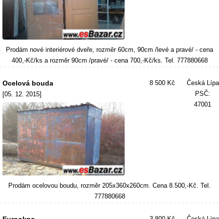
Prodám nové interiérové dveře, rozměr 60cm, 90cm /levé a pravé/ - cena
400,-Kč/ks a rozměr 90cm /pravé/ - cena 700,-Kč/ks. Tel. 777880668
Ocelová bouda
8 500 Kč
Česká Lípa
PSČ:
[05. 12. 2015]
47001
Prodám ocelovou boudu, rozměr 205x360x260cm. Cena 8.500,-Kč. Tel.
777880668
3 800 Kč
Česká Lípa