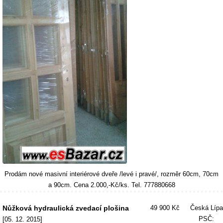
Prodám nové masivní interiérové dveře /levé i pravé/, rozměr 60cm, 70cm
a 90cm. Cena 2.000,-Kč/ks. Tel. 777880668
Nůžková hydraulická zvedací plošina
49 900 Kč
Česká Lípa
PSČ:
[05. 12. 2015]