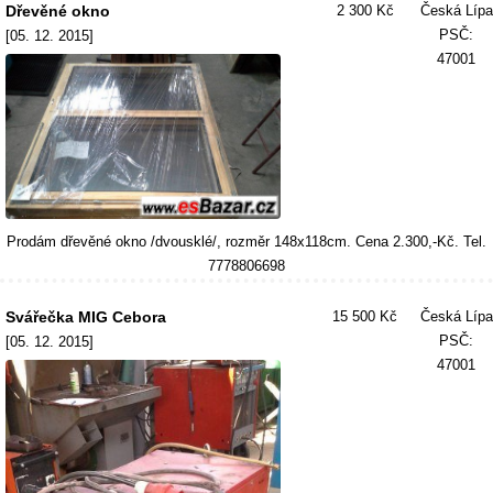
Dřevěné okno
2 300 Kč
Česká Lípa
PSČ:
[05. 12. 2015]
47001
Prodám dřevěné okno /dvousklé/, rozměr 148x118cm. Cena 2.300,-Kč. Tel.
7778806698
Svářečka MIG Cebora
15 500 Kč
Česká Lípa
PSČ:
[05. 12. 2015]
47001