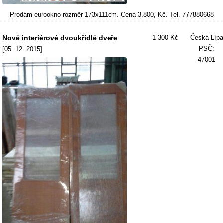
Prodám eurookno rozměr 173x111cm. Cena 3.800,-Kč. Tel. 777880668
Nové interiérové dvoukřídlé dveře
1 300 Kč
Česká Lípa
PSČ:
[05. 12. 2015]
47001