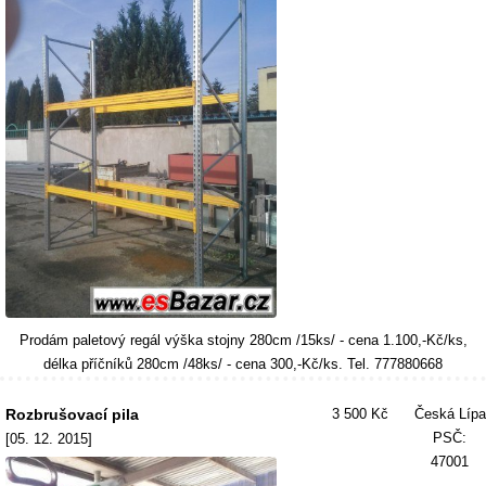
Prodám paletový regál výška stojny 280cm /15ks/ - cena 1.100,-Kč/ks,
délka příčníků 280cm /48ks/ - cena 300,-Kč/ks. Tel. 777880668
Rozbrušovací pila
3 500 Kč
Česká Lípa
PSČ:
[05. 12. 2015]
47001