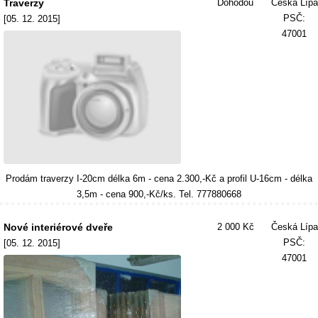
Traverzy
Dohodou
Česká Lípa
PSČ:
[05. 12. 2015]
47001
Prodám traverzy I-20cm délka 6m - cena 2.300,-Kč a profil U-16cm - délka
3,5m - cena 900,-Kč/ks. Tel. 777880668
Nové interiérové dveře
2 000 Kč
Česká Lípa
PSČ:
[05. 12. 2015]
47001