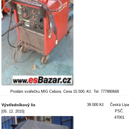
Prodám svářečku MIG Cebora. Cena 15.500,-Kč. Tel. 777880668
Výstředníkový lis
39 000 Kč
Česká Lípa
PSČ:
[05. 12. 2015]
47001