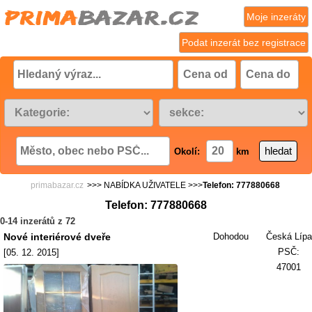
Moje inzeráty
Podat inzerát bez registrace
Okolí:
km
primabazar.cz
>>> NABÍDKA UŽIVATELE >>>
Telefon: 777880668
Telefon: 777880668
0-14 inzerátů z 72
Nové interiérové dveře
Dohodou
Česká Lípa
PSČ:
[05. 12. 2015]
47001