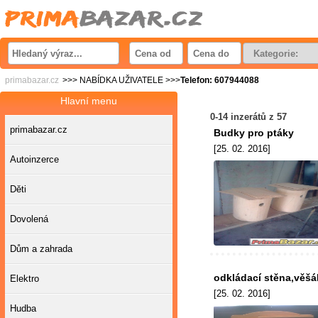
primabazar.cz
>>> NABÍDKA UŽIVATELE >>>
Telefon: 607944088
Hlavní menu
0-14 inzerátů z 57
primabazar.cz
Budky pro ptáky
[25. 02. 2016]
Autoinzerce
Děti
Dovolená
Dům a zahrada
odkládací stěna,věšák
Elektro
[25. 02. 2016]
Hudba