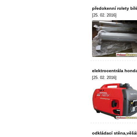
předokenní rolety bíl
[25. 02. 2016]
elektrocentrála hond
[25. 02. 2016]
odkládací stěna,věšá