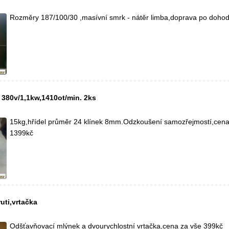
Rozměry 187/100/30 ,masívní smrk - nátěr limba,doprava po doho
 380v/1,1kw,1410ot/min. 2ks
15kg,hřídel průměr 24 klínek 8mm.Odzkoušení samozřejmostí,cena
1399kč
ruti,vrtačka
Odšťavňovací mlýnek a dvourychlostní vrtačka,cena za vše 399kč