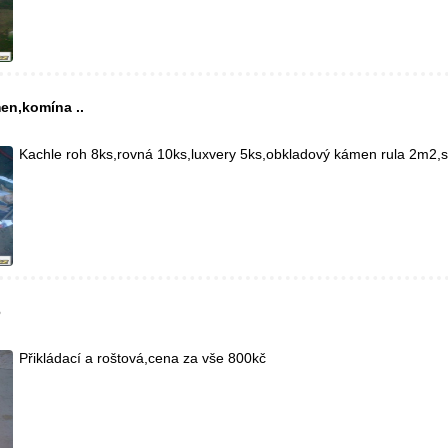
en,komína ..
Kachle roh 8ks,rovná 10ks,luxvery 5ks,obkladový kámen rula 2m2,s
6
Přikládací a roštová,cena za vše 800kč