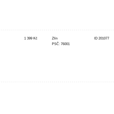
1 399 Kč
Zlín
ID 201077
PSČ: 76001