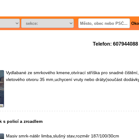
Oko
Telefon: 607944088
Vydlabané ze smrkového kmene,otvírací stříška pro snadné čištění
vletového otvoru 35 mm,uchycení vruty nebo dráty(součást dodávky
 s policí a zrcadlem
Masiv smrk-nátěr limba,slušný stav,rozměr 187/100/30cm