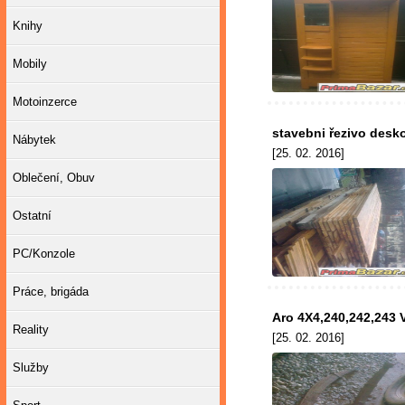
Knihy
Mobily
Motoinzerce
stavebni řezivo desk
Nábytek
[25. 02. 2016]
Oblečení, Obuv
Ostatní
PC/Konzole
Práce, brigáda
Aro 4X4,240,242,243 V
Reality
[25. 02. 2016]
Služby