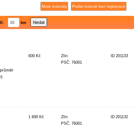
Moje inzeráty
Podat inzerát bez registrace
lí:
km
600 Kč
Zlín
ID 201133
PSČ: 76001
,průměr
).
1 600 Kč
Zlín
ID 201132
PSČ: 76001