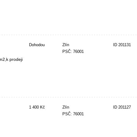
Dohodou
Zlín
ID 201131
PSČ: 76001
m2,k prodeji
1 400 Kč
Zlín
ID 201127
PSČ: 76001