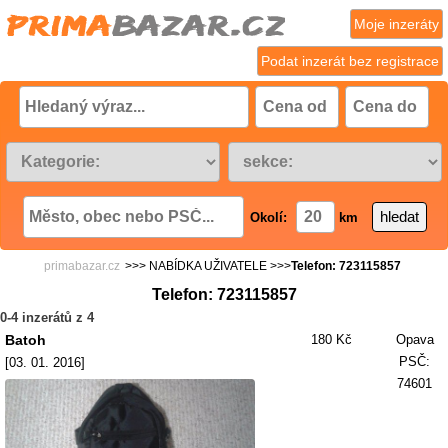
Moje inzeráty
Podat inzerát bez registrace
Okolí:
km
primabazar.cz
>>> NABÍDKA UŽIVATELE >>>
Telefon: 723115857
Telefon: 723115857
0-4 inzerátů z 4
Batoh
180 Kč
Opava
PSČ:
[03. 01. 2016]
74601