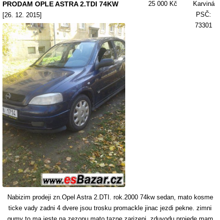
PRODAM OPLE ASTRA 2.TDI 74KW
25 000 Kč
Karviná
PSČ:
[26. 12. 2015]
73301
Nabizim prodeji zn.Opel Astra 2.DTI. rok.2000 74kw sedan, mato kosme
ticke vady zadni 4 dvere jsou trosku promackle jinac jezdi pekne. zimni
gumy to ma jeste na zezonu mato tazne zarizeni, zduvodu projede mam