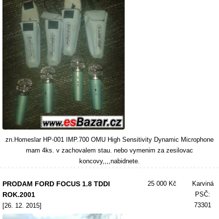
zn.Homeslar HP-001 IMP.700 OMU High Sensitivity Dynamic Microphone
mam 4ks. v zachovalem stau. nebo vymenim za zesilovac
koncovy,,,,nabidnete.
PRODAM FORD FOCUS 1.8 TDDI
25 000 Kč
Karviná
ROK.2001
PSČ:
73301
[26. 12. 2015]